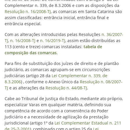
Complementar n. 339, de 8.3.2006 e com as disposições da
Resolução n. 16/2008-TJ
, as comarcas em Santa Catarina são
assim classificadas: entrância inicial, entrância final e
entrância especial.
Com as alterações introduzidas pelas Resoluções
n. 36/2007-
TJ
,
n. 16/2008-TJ
e
n. 16/2019-TJ
, assim estão distribuídas as
113 (cento e treze) comarcas instaladas:
tabela de
composição das comarcas
.
Para fins de substituição dos juízes de direito e de plantão
judiciário, as comarcas agrupam-se em circunscrições
judiciárias (artigo 28 da
Lei Complementar n. 339, de
8.3.2006
) , conforme o Anexo Único da
Resolução n. 08/2007-
TJ
e as alterações da
Resolução n. 44/08-TJ
.
Cabe ao Tribunal de Justiça do Estado, mediante ato próprio,
especializar Varas em qualquer matéria, definindo sua
competência de acordo com a conveniência do Poder
Judiciário e a necessidade de agilização da prestação
jurisdicional (artigo 1º da
Lei Complementar Estadual n. 211
de 25-7-2001
), combinado com o artigo 25 da
Lei