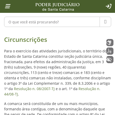
Página inicial
Ir para o conteúdo
Ir para a ferramenta de acessibilidade - Rybená
Ir para o menu principal
Ir para a pesquisa
Ir para o rodapé
Ir para a página inicial
1
2
4
5
6
7
ACE
Pesquisar no portal
PESQU
Circunscrições - Poder Judiciário de
Circunscrições
Libras
Voz
Para o exercício das atividades jurisdicionais, o território do
Estado de Santa Catarina constitui seção judiciária única,
+ Acessibilidade
fracionada, para efeitos da administração da Justiça, em 3
(três) subseções, 9 (nove) regiões, 40 (quarenta)
circunscrições, 113 (cento e treze) comarcas e 183 (cento e
oitenta e três) comarcas não instaladas, conforme disciplinam
o artigo 3º da Lei Complementar n. 339, de 8.3.2006 e o artigo
1º da
Resolução n. 08/2007-TJ
e o art. 1º da
Resolução n.
44/08-TJ
.
A comarca será constituída de um ou mais municípios,
formando área contígua, com a denominação daquele que
lhe servir de sede. De conformidade com o artigo 8º da Lei