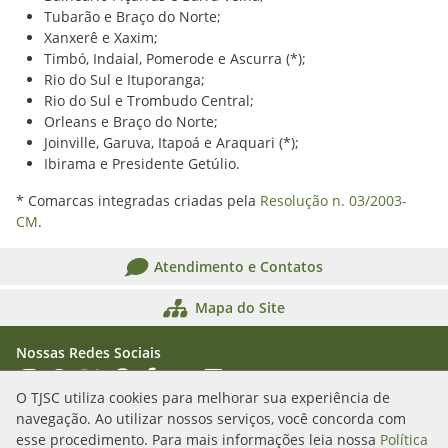
Tubarão e Braço do Norte;
Xanxerê e Xaxim;
Timbó, Indaial, Pomerode e Ascurra (*);
Rio do Sul e Ituporanga;
Rio do Sul e Trombudo Central;
Orleans e Braço do Norte;
Joinville, Garuva, Itapoá e Araquari (*);
Ibirama e Presidente Getúlio.
* Comarcas integradas criadas pela
Resolução n. 03/2003-
CM
.
Atendimento e Contatos
Mapa do Site
Nossas Redes Sociais
Acessar Instagram
Acessar WhatsApp
Acessar X
Acessar Threads
Acessar Facebook
Acessar YouTube
Acessar Flickr
Acessar SoundCloud
O TJSC utiliza cookies para melhorar sua experiência de
navegação. Ao utilizar nossos serviços, você concorda com
Rua Álvaro Millen da Silveira, n. 208
esse procedimento. Para mais informações leia nossa
Política