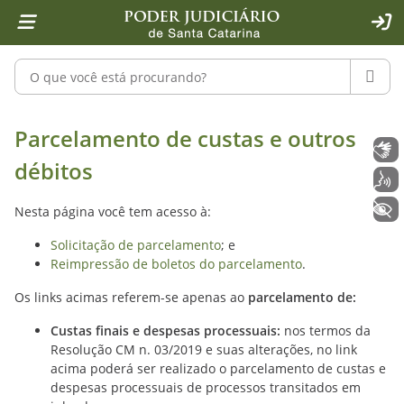
Página inicial
Ir para o conteúdo
Ir para a ferramenta de acessibilidade - Rybená
Ir para o menu principal
Ir para a pesquisa
Ir para o rodapé
Ir para a página inicial
1
2
4
5
6
7
ACE
Pesquisar no portal
PESQU
Parcelamento de custas - Poder Judi
Parcelamento de custas e outros
Libras
débitos
Voz
+ Acessibilidade
Nesta página você tem acesso à:
Solicitação de parcelamento
; e
Reimpressão de boletos do parcelamento
.
Os links acimas referem-se apenas ao
parcelamento de:
Custas finais e despesas processuais:
nos termos da
Resolução CM n. 03/2019 e suas alterações, no link
acima poderá ser realizado o parcelamento de custas e
despesas processuais de processos transitados em