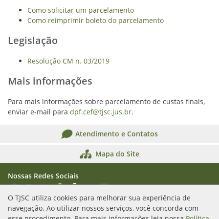
Como solicitar um parcelamento
Como reimprimir boleto do parcelamento
Legislação
Resolução CM n. 03/2019
Mais informações
Para mais informações sobre parcelamento de custas finais,
enviar e-mail para
dpf.cef@tjsc.jus.br
.
Atendimento e Contatos
Mapa do Site
Nossas Redes Sociais
Acessar Instagram
Acessar WhatsApp
Acessar X
Acessar Threads
Acessar Facebook
Acessar YouTube
Acessar Flickr
Acessar SoundCloud
O TJSC utiliza cookies para melhorar sua experiência de
navegação. Ao utilizar nossos serviços, você concorda com
Rua Álvaro Millen da Silveira, n. 208
esse procedimento. Para mais informações leia nossa
Política