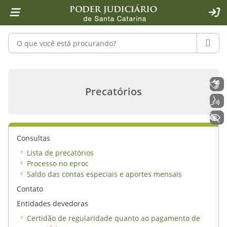
Página inicial
Ir para o conteúdo
Ir para a ferramenta de acessibilidade - Rybená
Ir para o menu principal
Ir para a pesquisa
Ir para o rodapé
Ir para a página inicial
1
2
4
5
6
7
ACE
Pesquisar no portal
PESQU
Prioridades - Poder Judiciário de Sa
Libras
Precatórios
Voz
+ Acessibilidade
Consultas
Lista de precatórios
Processo no eproc
Saldo das contas especiais e aportes mensais
Contato
Entidades devedoras
Certidão de regularidade quanto ao pagamento de