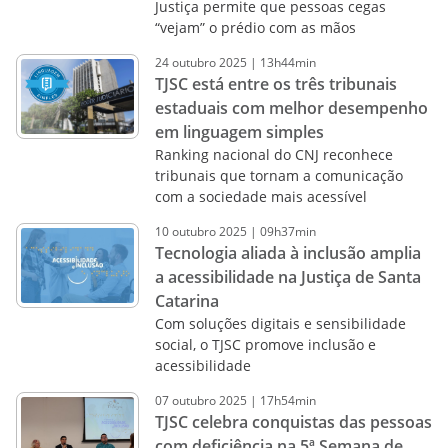
Justiça permite que pessoas cegas
“vejam” o prédio com as mãos
24
outubro
2025
|
13h44min
TJSC está entre os três tribunais
estaduais com melhor desempenho
em linguagem simples
Ranking nacional do CNJ reconhece
tribunais que tornam a comunicação
com a sociedade mais acessível
10
outubro
2025
|
09h37min
Tecnologia aliada à inclusão amplia
a acessibilidade na Justiça de Santa
Catarina
Com soluções digitais e sensibilidade
social, o TJSC promove inclusão e
acessibilidade
07
outubro
2025
|
17h54min
TJSC celebra conquistas das pessoas
com deficiência na 5ª Semana de