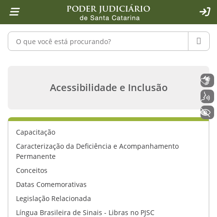
Página inicial
Ir para o conteúdo
Ir para a ferramenta de acessibilidade - Rybená
Ir para o menu principal
Ir para a pesquisa
Ir para o rodapé
Ir para a página inicial
1
2
4
5
6
7
ACE
Pesquisar no portal
PESQU
Notícias - Acessibilidade e Inclusão 
Libras
Acessibilidade e Inclusão
Voz
+ Acessibilidade
Capacitação
Caracterização da Deficiência e Acompanhamento
Permanente
Conceitos
Datas Comemorativas
Legislação Relacionada
Língua Brasileira de Sinais - Libras no PJSC