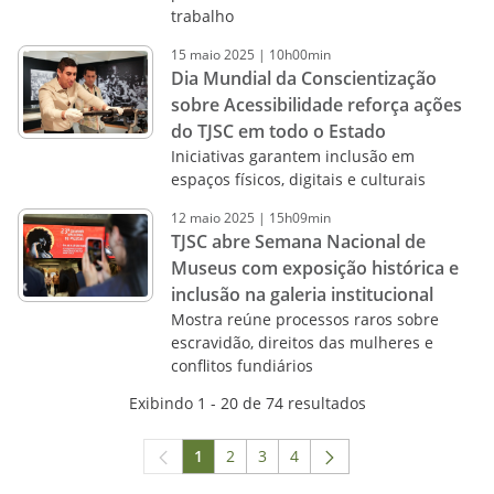
trabalho
15
maio
2025
|
10h00min
Dia Mundial da Conscientização
sobre Acessibilidade reforça ações
do TJSC em todo o Estado
Iniciativas garantem inclusão em
espaços físicos, digitais e culturais
12
maio
2025
|
15h09min
TJSC abre Semana Nacional de
Museus com exposição histórica e
inclusão na galeria institucional
Mostra reúne processos raros sobre
escravidão, direitos das mulheres e
conflitos fundiários
Exibindo 1 - 20 de 74 resultados
1
2
3
4
Página
Página
Página
Página