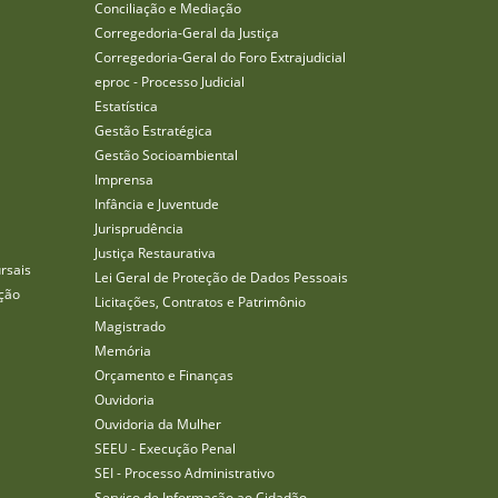
Conciliação e Mediação
Corregedoria-Geral da Justiça
Corregedoria-Geral do Foro Extrajudicial
eproc - Processo Judicial
Estatística
Gestão Estratégica
Gestão Socioambiental
Imprensa
Infância e Juventude
Jurisprudência
Justiça Restaurativa
rsais
Lei Geral de Proteção de Dados Pessoais
ção
Licitações, Contratos e Patrimônio
Magistrado
Memória
Orçamento e Finanças
Ouvidoria
Ouvidoria da Mulher
SEEU - Execução Penal
SEI - Processo Administrativo
Serviço de Informação ao Cidadão