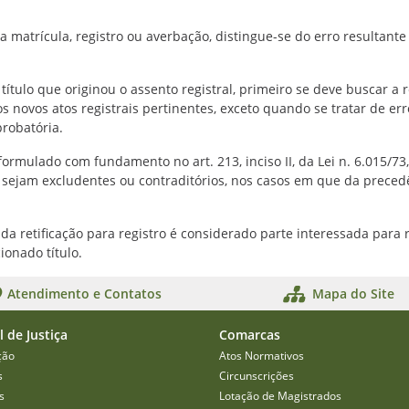
a matrícula, registro ou averbação, distingue-se do erro resultante 
ítulo que originou o assento registral, primeiro se deve buscar a 
 os novos atos registrais pertinentes, exceto quando se tratar de er
probatória.
 formulado com fundamento no art. 213, inciso II, da Lei n. 6.015/7
 sejam excludentes ou contraditórios, nos casos em que da precedê
da retificação para registro é considerado parte interessada para r
onado título.
Atendimento e Contatos
Mapa do Site
l de Justiça
Comarcas
ção
Atos Normativos
s
Circunscrições
s
Lotação de Magistrados