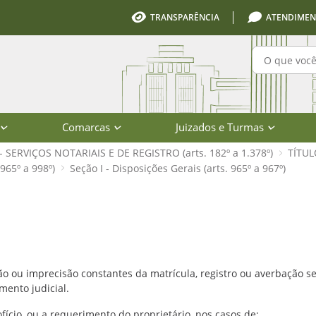
TRANSPARÊNCIA
ATENDIMEN
Pesquisa
Comarcas
Juizados e Turmas
I - SERVIÇOS NOTARIAIS E DE REGISTRO (arts. 182º a 1.378º)
TÍTUL
965º a 998º)
Seção I - Disposições Gerais (arts. 965º a 967º)
965º a 967º) - Código de Normas - Pod
ão ou imprecisão constantes da matrícula, registro ou averbação será 
ento judicial.
ofício, ou a requerimento do proprietário, nos casos de: