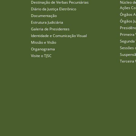
Destinação de Verbas Pecuniárias
Núcleo d
Ações Col
Diário da Justiça Eletrônico
Órgãos A
Documentação
Órgãos J
Estrutura Judiciária
Presidên
Galeria de Presidentes
Primeira 
Identidade e Comunicação Visual
Segunda 
Missão e Visão
Sessões 
Organograma
Suspensã
Visite o TJSC
Terceira 