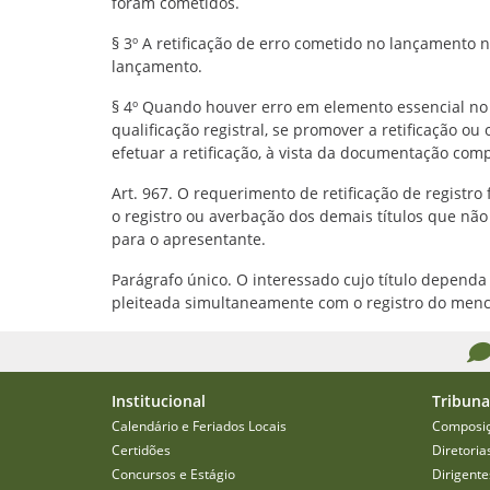
foram cometidos.
§ 3º A retificação de erro cometido no lançamento n
lançamento.
§ 4º Quando houver erro em elemento essencial no t
qualificação registral, se promover a retificação ou
efetuar a retificação, à vista da documentação com
Art. 967. O requerimento de retificação de registro
o registro ou averbação dos demais títulos que não
para o apresentante.
Parágrafo único. O interessado cujo título dependa 
pleiteada simultaneamente com o registro do menci
Institucional
Tribuna
Calendário e Feriados Locais
Composi
Certidões
Diretoria
Concursos e Estágio
Dirigente