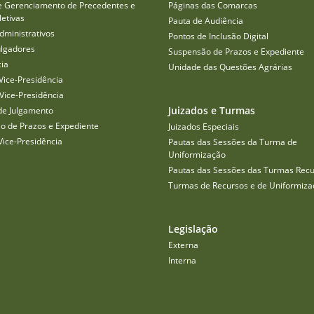
e Gerenciamento de Precedentes e
Páginas das Comarcas
etivas
Pauta de Audiência
dministrativos
Pontos de Inclusão Digital
ulgadores
Suspensão de Prazos e Expediente
cia
Unidade das Questões Agrárias
Vice-Presidência
Vice-Presidência
Juizados e Turmas
de Julgamento
o de Prazos e Expediente
Juizados Especiais
Vice-Presidência
Pautas das Sessões da Turma de
Uniformização
Pautas das Sessões das Turmas Recu
Turmas de Recursos e de Uniformiza
Legislação
Externa
Interna