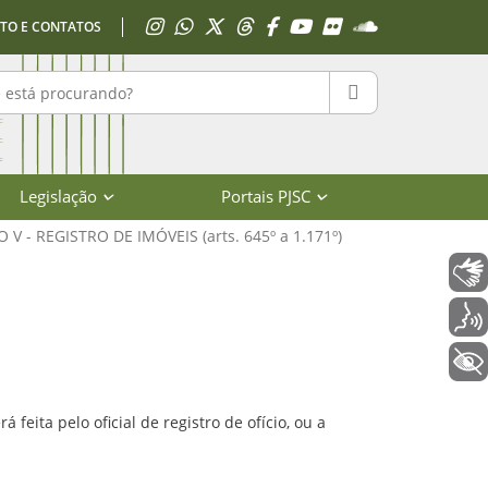
Acessar Instagram
Acessar WhatsApp
Acessar X
Acessar Threads
Acessar Facebook
Acessar YouTube
Acessar Flickr
Acessar SoundClo
TO E CONTATOS
r no portal
PESQUISAR
Legislação
Portais PJSC
O V - REGISTRO DE IMÓVEIS (arts. 645º a 1.171º)
Libras
er Judiciário de Santa Catarina
Voz
+ Acessibilidade
feita pelo oficial de registro de ofício, ou a