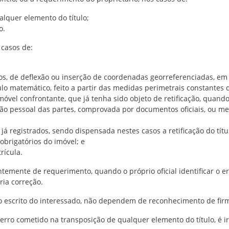
alquer elemento do título;
o.
 casos de:
gulos, de deflexão ou inserção de coordenadas georreferenciadas, e
ulo matemático, feito a partir das medidas perimetrais constantes d
imóvel confrontante, que já tenha sido objeto de retificação, quand
ação pessoal das partes, comprovada por documentos oficiais, ou m
os já registrados, sendo dispensada nestes casos a retificação do tít
obrigatórios do imóvel; e
rícula.
entemente de requerimento, quando o próprio oficial identificar o e
ria correção.
nto escrito do interessado, não dependem de reconhecimento de fir
u erro cometido na transposição de qualquer elemento do título, é 