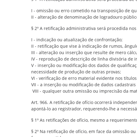
I - omissão ou erro cometido na transposição de qu
II - alteração de denominação de logradouro públic
§ 2º A retificação administrativa será procedida nos
I - indicação ou atualização de confrontação;
II - retificação que vise à indicação de rumos, ân
III - alteração ou inserção que resulte de mero cálc
IV - reprodução de descrição de linha divisória de 
V - inserção ou modificação dos dados de qualific
necessidade de produção de outras provas;
VI - verificação de erro material evidente nos títul
VII - a inserção ou modificação de dados cadastrais 
VIII - qualquer outra omissão ou imprecisão da mat
Art. 966. A retificação de ofício ocorrerá independ
apontá-lo ao registrador, requerendo-lhe a necessá
§ 1º As retificações de ofício, mesmo a requerime
§ 2º Na retificação de ofício, em face da omissão o