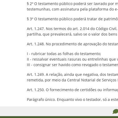
§ 2º O testamento público poderá ser lavrado por me
testemunhas, com assinatura pela plataforma do e-
§ 3º O testamento público poderá tratar de patrimôn
Art. 1.247. Nos termos do art. 2.014 do Código Civi
partilha, que prevalecerá, salvo se o valor dos ben
Art. 1.248. No procedimento de aprovação do testam
I - rubricar todas as folhas do testamento;
II - ressalvar eventuais rasuras ou entrelinhas que v
III - consignar ser havido como revogado o testam
Art. 1.249. A relação, ainda que negativa, dos tes
remetida, por meio da Central Notarial de Serviços 
Art. 1.250. O fornecimento de certidões ou inform
Parágrafo único. Enquanto vivo o testador, só a es