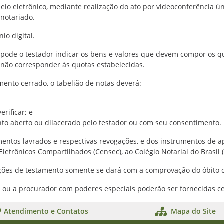
io eletrônico, mediante realização do ato por videoconferência úni
notariado.
io digital.
l, pode o testador indicar os bens e valores que devem compor os q
s não corresponder às quotas estabelecidas.
ento cerrado, o tabelião de notas deverá:
erificar; e
ento aberto ou dilacerado pelo testador ou com seu consentimento.
tamentos lavrados e respectivas revogações, e dos instrumentos de
Eletrônicos Compartilhados (Censec), ao Colégio Notarial do Brasil 
ações de testamento somente se dará com a comprovação do óbito d
te ou a procurador com poderes especiais poderão ser fornecidas c
Atendimento e Contatos
Mapa do Site