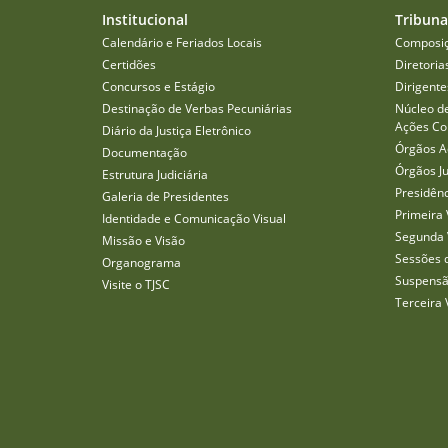
Institucional
Tribuna
Calendário e Feriados Locais
Composi
Certidões
Diretoria
Concursos e Estágio
Dirigente
Destinação de Verbas Pecuniárias
Núcleo d
Ações Col
Diário da Justiça Eletrônico
Órgãos A
Documentação
Órgãos J
Estrutura Judiciária
Presidên
Galeria de Presidentes
Primeira 
Identidade e Comunicação Visual
Segunda 
Missão e Visão
Sessões 
Organograma
Suspensã
Visite o TJSC
Terceira 