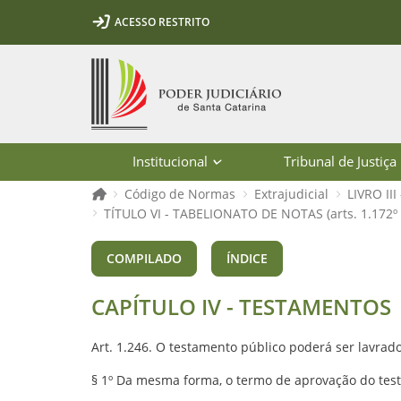
Ir para o conteúdo
Ir para a ferramenta de acessibilidade - Rybená
Ir para o menu principal
Ir para a pesquisa
Ir para o rodapé
Ir para a página inicial
ACESSO RESTRITO
1
2
3
5
6
7
Página inicial
Institucional
Tribunal de Justiça
Página inicial
Código de Normas
Extrajudicial
LIVRO II
TÍTULO VI - TABELIONATO DE NOTAS (arts. 1.172º 
CAPÍTULO IV - TESTAMENTOS (arts. 1.
COMPILADO
ÍNDICE
CAPÍTULO IV - TESTAMENTOS
Art. 1.246. O testamento público poderá ser lavrado
§ 1º Da mesma forma, o termo de aprovação do test