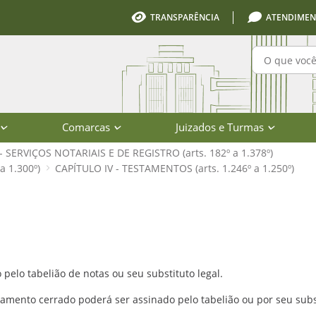
TRANSPARÊNCIA
ATENDIMEN
Pesquisa
Comarcas
Juizados e Turmas
I - SERVIÇOS NOTARIAIS E DE REGISTRO (arts. 182º a 1.378º)
a 1.300º)
CAPÍTULO IV - TESTAMENTOS (arts. 1.246º a 1.250º)
246º a 1.250º) - Código de Normas -
 pelo tabelião de notas ou seu substituto legal.
amento cerrado poderá ser assinado pelo tabelião ou por seu subst