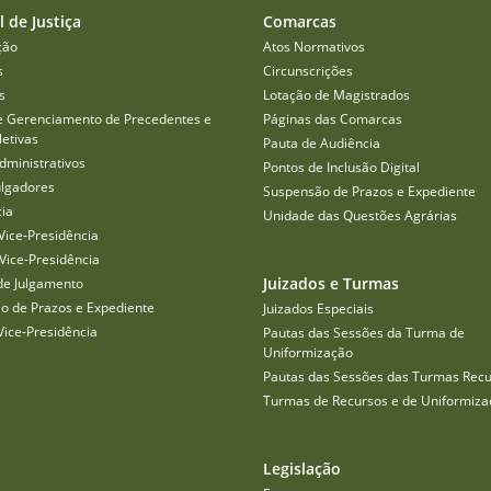
l de Justiça
Comarcas
ção
Atos Normativos
s
Circunscrições
s
Lotação de Magistrados
e Gerenciamento de Precedentes e
Páginas das Comarcas
etivas
Pauta de Audiência
dministrativos
Pontos de Inclusão Digital
ulgadores
Suspensão de Prazos e Expediente
cia
Unidade das Questões Agrárias
Vice-Presidência
Vice-Presidência
Juizados e Turmas
de Julgamento
o de Prazos e Expediente
Juizados Especiais
Vice-Presidência
Pautas das Sessões da Turma de
Uniformização
Pautas das Sessões das Turmas Recu
Turmas de Recursos e de Uniformiza
Legislação