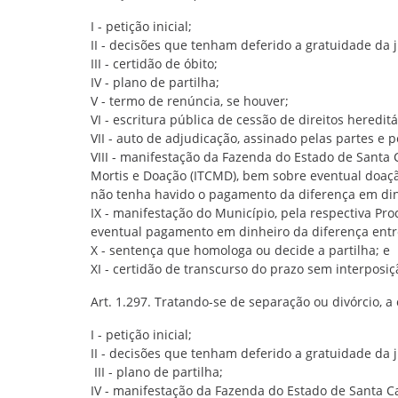
I - petição inicial;
II - decisões que tenham deferido a gratuidade da j
III - certidão de óbito;
IV - plano de partilha;
V - termo de renúncia, se houver;
VI - escritura pública de cessão de direitos hereditá
VII - auto de adjudicação, assinado pelas partes e pe
VIII - manifestação da Fazenda do Estado de Santa
Mortis e Doação (ITCMD), bem sobre eventual doaçã
não tenha havido o pagamento da diferença em din
IX - manifestação do Município, pela respectiva Pro
eventual pagamento em dinheiro da diferença entre 
X - sentença que homologa ou decide a partilha; e
XI - certidão de transcurso do prazo sem interposiç
Art. 1.297. Tratando-se de separação ou divórcio, a
I - petição inicial;
II - decisões que tenham deferido a gratuidade da j
III - plano de partilha;
IV - manifestação da Fazenda do Estado de Santa C