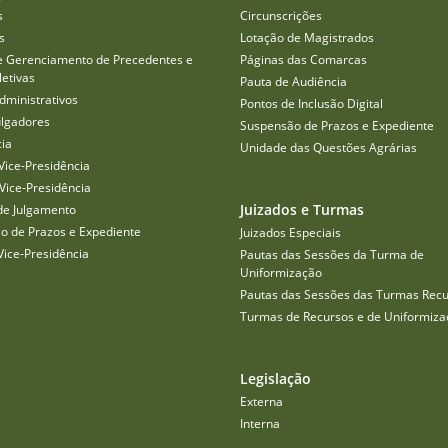
s
Circunscrições
s
Lotação de Magistrados
e Gerenciamento de Precedentes e
Páginas das Comarcas
etivas
Pauta de Audiência
dministrativos
Pontos de Inclusão Digital
ulgadores
Suspensão de Prazos e Expediente
cia
Unidade das Questões Agrárias
Vice-Presidência
Vice-Presidência
Juizados e Turmas
de Julgamento
o de Prazos e Expediente
Juizados Especiais
Vice-Presidência
Pautas das Sessões da Turma de
Uniformização
Pautas das Sessões das Turmas Recu
Turmas de Recursos e de Uniformiza
Legislação
Externa
Interna