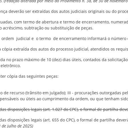
. (
redação alterada por meio do Provimento n. 38, de 30 de novembr
ença deverão ser extraídas dos autos judiciais originais ou do proce
autuadas, com termo de abertura e termo de encerramento, numerad
do acréscimo, subtração ou substituição de peças.
da ordem judicial e o termo de encerramento informará o número 
 cópia extraída dos autos do processo judicial, atendidos os requis
ada no prazo máximo de 10 (dez) dias úteis, contados da solicitaçã
 eletrônico.
nter cópia das seguintes peças:
o de recurso (trânsito em julgado); III - procurações outorgadas pel
spensáveis ou úteis ao cumprimento da ordem, ou que tenham sido
das disposições legais (art. 1.027 do CPC), o formal de partilha dev
das disposições legais (art. 655 do CPC), o formal de partilha dever
 de julho de 2025)