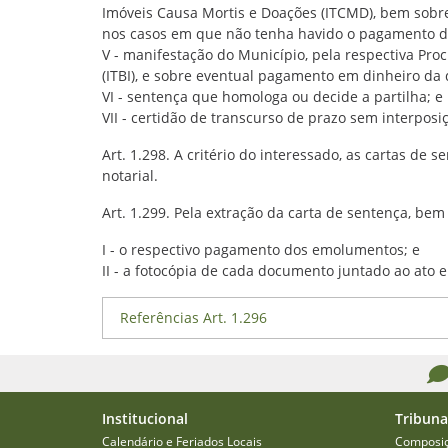
Imóveis Causa Mortis e Doações (ITCMD), bem sobre
nos casos em que não tenha havido o pagamento d
V - manifestação do Município, pela respectiva Pro
(ITBI), e sobre eventual pagamento em dinheiro da d
VI - sentença que homologa ou decide a partilha; e
VII - certidão de transcurso de prazo sem interposi
Art. 1.298. A critério do interessado, as cartas de
notarial.
Art. 1.299. Pela extração da carta de sentença, be
I - o respectivo pagamento dos emolumentos; e
II - a fotocópia de cada documento juntado ao ato 
Referências Art. 1.296
Institucional
Tribuna
Calendário e Feriados Locais
Composi