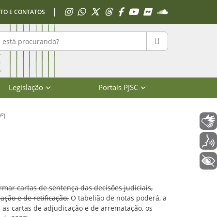
Acessar Instagram
Acessar WhatsApp
Acessar X
Acessar Threads
Acessar Facebook
Acessar YouTube
Acessar Flickr
Acessar SoundClo
TO E CONTATOS
r no portal
PESQUISAR
Legislação
Portais PJSC
º)
Libras
rmas - Poder Judiciário de Santa Ca
Voz
+ Acessibilidade
rmar cartas de sentença das decisões judiciais,
ação e de retificação.
O tabelião de notas poderá, a
, as cartas de adjudicação e de arrematação, os