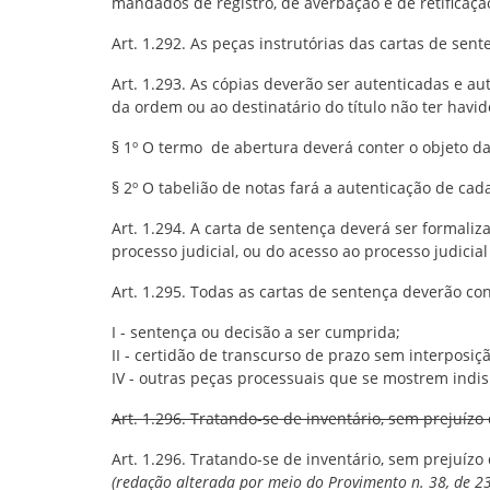
mandados de registro, de averbação e de retificação
Art. 1.292. As peças instrutórias das cartas de sent
Art. 1.293. As cópias deverão ser autenticadas e 
da ordem ou ao destinatário do título não ter havi
§ 1º O termo de abertura deverá conter o objeto 
§ 2º O tabelião de notas fará a autenticação de cada
Art. 1.294. A carta de sentença deverá ser formaliz
processo judicial, ou do acesso ao processo judicial
Art. 1.295. Todas as cartas de sentença deverão co
I - sentença ou decisão a ser cumprida;
II - certidão de transcurso de prazo sem interposiçã
IV - outras peças processuais que se mostrem indi
Art. 1.296. Tratando-se de inventário, sem prejuízo 
Art. 1.296. Tratando-se de inventário, sem prejuízo 
(redação alterada por meio do Provimento n. 38, de 23