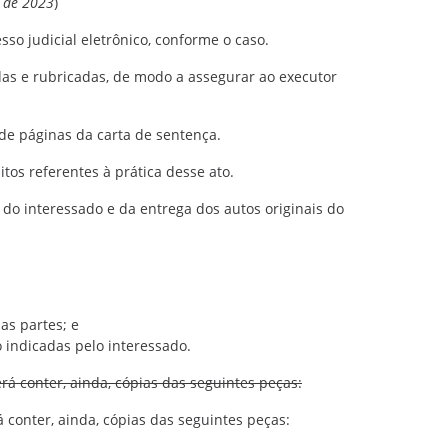
o de 2023
)
sso judicial eletrônico, conforme o caso.
as e rubricadas, de modo a assegurar ao executor
de páginas da carta de sentença.
itos referentes à prática desse ato.
o do interessado e da entrega dos autos originais do
as partes; e
 indicadas pelo interessado.
erá conter, ainda, cópias das seguintes peças:
á conter, ainda, cópias das seguintes peças: