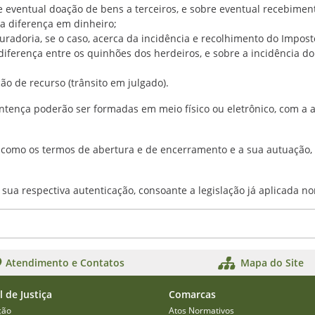
 eventual doação de bens a terceiros, e sobre eventual recebiment
a diferença em dinheiro;
curadoria, se o caso, acerca da incidência e recolhimento do Impos
iferença entre os quinhões dos herdeiros, e sobre a incidência do 
ção de recurso (trânsito em julgado).
 sentença poderão ser formadas em meio físico ou eletrônico, com a 
m como os termos de abertura e de encerramento e a sua autuação, o
e sua respectiva autenticação, consoante a legislação já aplicada 
Atendimento e Contatos
Mapa do Site
l de Justiça
Comarcas
ção
Atos Normativos