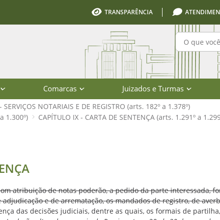
TRANSPARÊNCIA
ATENDIMEN
Pesquisa
Comarcas
Juizados e Turmas
I - SERVIÇOS NOTARIAIS E DE REGISTRO (arts. 182º a 1.378º)
a 1.300º)
CAPÍTULO IX - CARTA DE SENTENÇA (arts. 1.291º a 1.299
ts. 1.291º a 1.299º) - Código de No
TENÇA
 com atribuição de notas poderão, a pedido da parte interessada, fo
de adjudicação e de arrematação, os mandados de registro, de averb
nça das decisões judiciais, dentre as quais, os formais de partilha