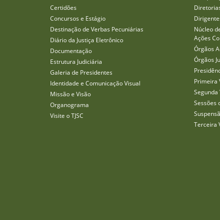
Certidões
Diretoria
Concursos e Estágio
Dirigente
Destinação de Verbas Pecuniárias
Núcleo d
Ações Col
Diário da Justiça Eletrônico
Órgãos A
Documentação
Órgãos J
Estrutura Judiciária
Presidên
Galeria de Presidentes
Primeira 
Identidade e Comunicação Visual
Segunda 
Missão e Visão
Sessões 
Organograma
Suspensã
Visite o TJSC
Terceira 