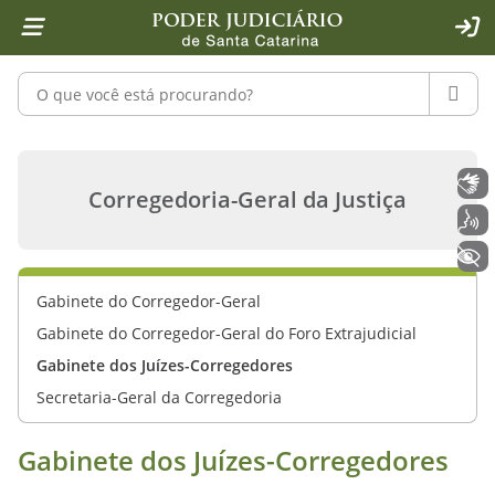
Página inicial
Ir para o conteúdo
Ir para a ferramenta de acessibilidade - Rybená
Ir para o menu principal
Ir para a pesquisa
Ir para o rodapé
Ir para a página inicial
1
2
4
5
6
7
ACE
Pesquisar no portal
PESQU
Gabinete dos Juízes-Corregedores - C
Libras
Corregedoria-Geral da Justiça
Voz
+ Acessibilidade
Gabinete do Corregedor-Geral
Gabinete do Corregedor-Geral do Foro Extrajudicial
Gabinete dos Juízes-Corregedores
Secretaria-Geral da Corregedoria
Gabinete dos Juízes-Corregedores