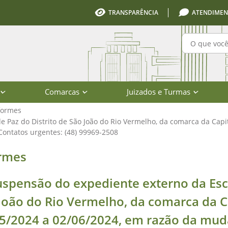
TRANSPARÊNCIA
ATENDIMEN
Pesquisa
Comarcas
Juizados e Turmas
formes
 Paz do Distrito de São João do Rio Vermelho, da comarca da Capi
ontatos urgentes: (48) 99969-2508
Escrivania de Paz do Distrito de Sã
rmes
uspensão do expediente externo da Escr
João do Rio Vermelho, da comarca da C
5/2024 a 02/06/2024, em razão da mud