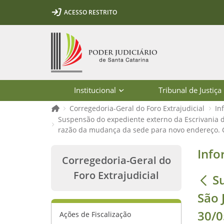
Ir para o conteúdo
Ir para a ferramenta de acessibilidade - Rybená
Ir para o menu principal
Ir para a pesquisa
Ir para o rodapé
Ir para a página inicial
ACESSO RESTRITO
1
2
3
5
6
7
Página inicial
Institucional
Tribunal de Justiça
Página inicial
Corregedoria-Geral do Foro Extrajudicial
In
Suspensão do expediente externo da Escrivania de
razão da mudança da sede para novo endereço. C
Suspensão do expediente externo da 
Info
Corregedoria-Geral do
Foro Extrajudicial
S
São 
30/0
Ações de Fiscalização