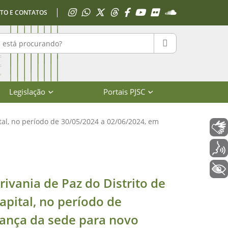
Acessar Instagram
Acessar WhatsApp
Acessar X
Acessar Threads
Acessar Facebook
Acessar YouTube
Acessar Flickr
Acessar SoundClo
TO E CONTATOS
r no portal
PESQUISAR
Legislação
Portais PJSC
tal, no período de 30/05/2024 a 02/06/2024, em
Libras
Voz
o João do Rio Vermelho, da comarca
+ Acessibilidade
ivania de Paz do Distrito de
apital, no período de
ança da sede para novo