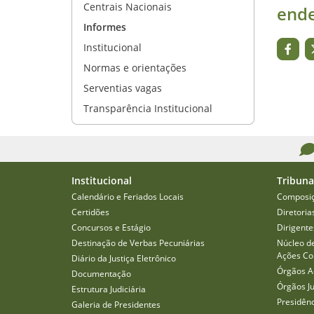
Centrais Nacionais
ende
Informes
Institucional
Normas e orientações
Serventias vagas
Transparência Institucional
Institucional
Tribuna
Calendário e Feriados Locais
Composi
Certidões
Diretoria
Concursos e Estágio
Dirigente
Destinação de Verbas Pecuniárias
Núcleo d
Ações Col
Diário da Justiça Eletrônico
Órgãos A
Documentação
Órgãos J
Estrutura Judiciária
Presidên
Galeria de Presidentes