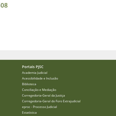
508
Portais PJSC
Academia Judicial
Acessibilidade e Inclusão
Biblioteca
Conciliação e Mediação
Corregedoria-Geral da Justiça
Corregedoria-Geral do Foro Extrajudicial
eproc - Processo Judicial
Estatística