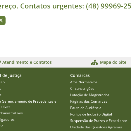
reço. Contatos urgentes: (48) 99969-2
Atendimento e Contatos
Mapa do Site
l de Justiça
Comarcas
ção
Atos Normativos
s
Circunscrições
s
Lotação de Magistrados
e Gerenciamento de Precedentes e
Páginas das Comarcas
etivas
Pauta de Audiência
dministrativos
Pontos de Inclusão Digital
ulgadores
Suspensão de Prazos e Expediente
cia
Unidade das Questões Agrárias