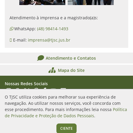
Atendimento à imprensa e a magistrado(a)s:
WhatsApp:
(48) 98414-1493
E-mail:
imprensa@tjsc.jus.br
Atendimento e Contatos
Mapa do Site
Nossas Redes Sociais
Acessar Instagram
Acessar WhatsApp
Acessar X
Acessar Threads
Acessar Facebook
Acessar YouTube
Acessar Flickr
Acessar SoundCloud
O TJSC utiliza cookies para melhorar sua experiência de
navegação. Ao utilizar nossos serviços, você concorda com
Rua Álvaro Millen da Silveira, n. 208
esse procedimento. Para mais informações leia nossa
Política
Florianópolis/SC - CEP: 88020-901
de Privacidade e Proteção de Dados Pessoais
.
(48) 3287-1000
CIENTE
Segunda a sexta das 12h às 19h