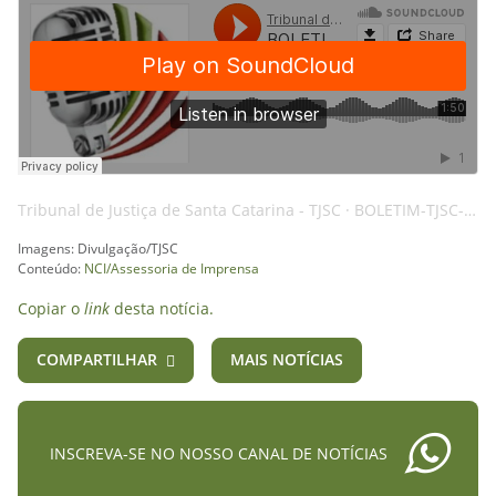
Tribunal de Justiça de Santa Catarina - TJSC
·
BOLETIM-TJSC-27FEV25-MAGISTRATURA-AI
Imagens: Divulgação/TJSC
Conteúdo:
NCI/Assessoria de Imprensa
Copiar o
link
desta notícia.
COMPARTILHAR
MAIS NOTÍCIAS
INSCREVA-SE NO NOSSO CANAL DE NOTÍCIAS