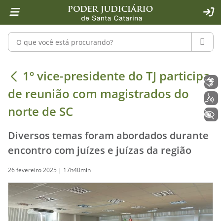
Página inicial
Ir para o conteúdo
Ir para a ferramenta de acessibilidade - Rybená
Ir para o menu principal
Ir para a pesquisa
Ir para o rodapé
Ir para a página inicial
1
2
4
5
6
7
ACE
Pesquisar no portal
PESQU
1º vice-presidente do TJ participa 
1º vice-presidente do TJ participa
Libras
de reunião com magistrados do
Voz
norte de SC
+ Acessibilidade
Diversos temas foram abordados durante
encontro com juízes e juízas da região
26 fevereiro 2025 | 17h40min