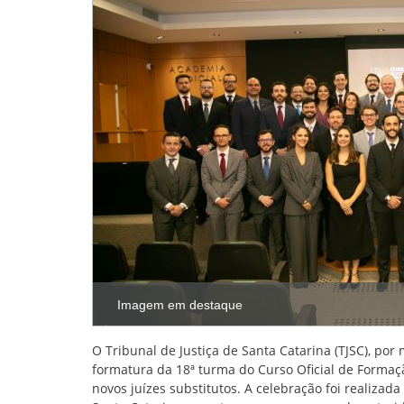
Imagem em destaque
O Tribunal de Justiça de Santa Catarina (TJSC), por 
formatura da 18ª turma do Curso Oficial de Formaçã
novos juízes substitutos. A celebração foi realizad