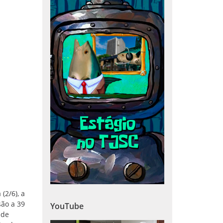
(2/6), a
são a 39
YouTube
 de