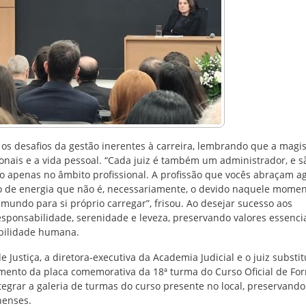
desafios da gestão inerentes à carreira, lembrando que a magis
ionais e a vida pessoal. “Cada juiz é também um administrador, e s
o apenas no âmbito profissional. A profissão que vocês abraçam a
io de energia que não é, necessariamente, o devido naquele momen
 mundo para si próprio carregar”, frisou. Ao desejar sucesso aos
sponsabilidade, serenidade e leveza, preservando valores essenci
ibilidade humana.
Justiça, a diretora-executiva da Academia Judicial e o juiz substit
ento da placa comemorativa da 18ª turma do Curso Oficial de Fo
egrar a galeria de turmas do curso presente no local, preservando
nenses.