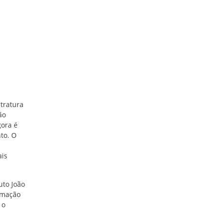
tratura
ão
gora é
to. O
ais
uto João
rmação
 o