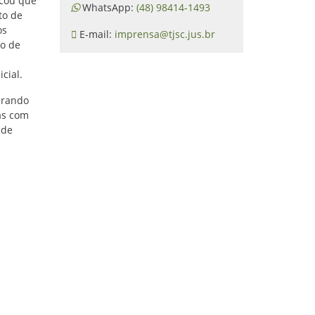
acou que
WhatsApp:
(48) 98414-1493
to de
os
E-mail:
imprensa@tjsc.jus.br
ão de
cial.
arando
nas com
 de