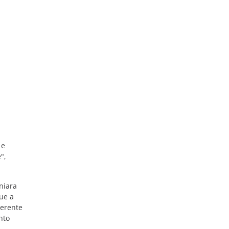
 e
",
niara
ue a
nerente
nto