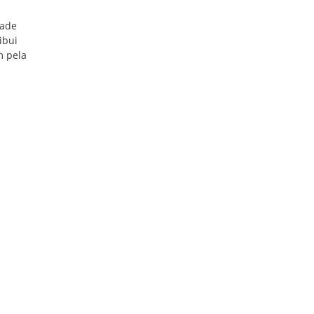
dade
ibui
m pela