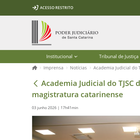
Ir para o conteúdo
Ir para a ferramenta de acessibilidade - Rybená
Ir para o menu principal
Ir para a pesquisa
Ir para o rodapé
Ir para a página inicial
ACESSO RESTRITO
1
2
3
5
6
7
Página inicial
Institucional
Tribunal de Justiça
Página inicial
Imprensa
Notícias
Academia Judicial do 
Academia Judicial do TJSC diploma 3
Academia Judicial do TJSC 
magistratura catarinense
03 junho 2026 | 17h41min