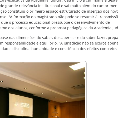
tora-executiva da Academia Judicial, deu início à cerimônia e dest
 grande relevância institucional e vai muito além do cumprimen
ação constituiu o primeiro espaço estruturado de inserção dos nov
nense. "A formação do magistrado não pode se resumir à transmiss
r que o processo educacional pressupõe o desenvolvimento de
ismo dos alunos, conforme a proposta pedagógica da Academia Judi
 base nas dimensões do saber, do saber ser e do saber fazer, prep
com responsabilidade e equilíbrio. "A jurisdição não se exerce ape
renidade, disciplina, humanidade e consciência dos efeitos concretos