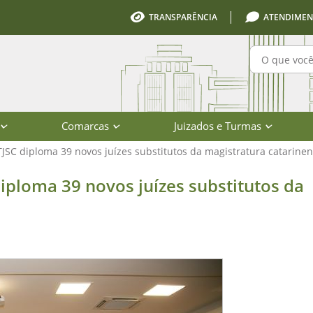
TRANSPARÊNCIA
ATENDIMEN
Pesquisa
Comarcas
Juizados e Turmas
TJSC diploma 39 novos juízes substitutos da magistratura catarine
9 novos juízes substitutos da magist
diploma 39 novos juízes substitutos da