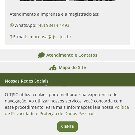
Atendimento à imprensa e a magistrado(a)s:
WhatsApp:
(48) 98414-1493
E-mail:
imprensa@tjsc.jus.br
Atendimento e Contatos
Mapa do Site
Nossas Redes Sociais
Acessar Instagram
Acessar WhatsApp
Acessar X
Acessar Threads
Acessar Facebook
Acessar YouTube
Acessar Flickr
Acessar SoundCloud
O TJSC utiliza cookies para melhorar sua experiência de
navegação. Ao utilizar nossos serviços, você concorda com
Rua Álvaro Millen da Silveira, n. 208
esse procedimento. Para mais informações leia nossa
Política
Florianópolis/SC - CEP: 88020-901
de Privacidade e Proteção de Dados Pessoais
.
(48) 3287-1000
CIENTE
Segunda a sexta das 12h às 19h