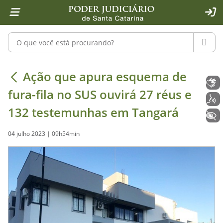
Página inicial
Ir para o conteúdo
Ir para a ferramenta de acessibilidade - Rybená
Ir para o menu principal
Ir para a pesquisa
Ir para o rodapé
Ir para a página inicial
1
2
4
5
6
7
ACE
Pesquisar no portal
PESQU
Ação que apura esquema de fura-fil
Ação que apura esquema de
Libras
fura-fila no SUS ouvirá 27 réus e
Voz
132 testemunhas em Tangará
+ Acessibilidade
04 julho 2023 | 09h54min