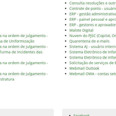
Consulta resoluções e outr
Controle de ponto - usuári
ERP - gestão administrativ
ERP - painel pessoal e apr
ERP - gestores e aprovado
Malote Digital
ia na ordem de julgamento -
Nuvem do PJSC (Copilot, On
ma de Uniformização
Quarentena de e-mails
ia na ordem de julgamento -
Sistema AJ - usuário inter
 Turma de Incidentes das
Sistema Eletrônico de Info
Sistema Eletrônico de Info
ia na ordem de julgamento -
Solicitação de serviços de
Webmail Outlook
ia na ordem de julgamento -
Webmail OWA - contas set
stratura
Facebook