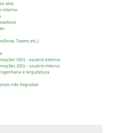
os atos
o interno
a
ovadores
res
eDrive, Teams etc.)
no
rmações (SEI) - usuário externo
rmações (SEI) - usuário interno
 Engenharia e Arquitetura
oriais não migradas