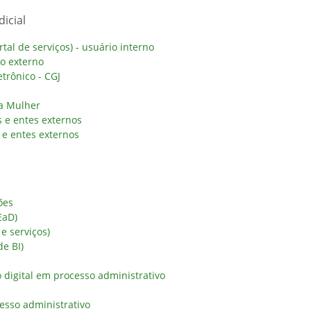
icial
al de serviços) - usuário interno
io externo
trônico - CGJ
da Mulher
 e entes externos
e entes externos
ões
EaD)
 e serviços)
de BI)
digital em processo administrativo
esso administrativo