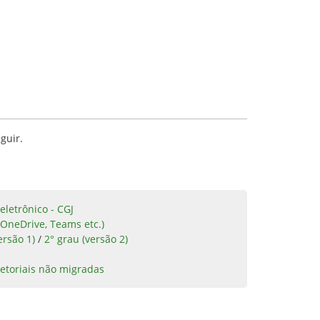
guir.
eletrônico - CGJ
 OneDrive, Teams etc.)
ersão 1)
/
2° grau (versão 2)
etoriais não migradas