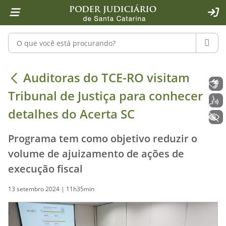
Página inicial
Ir para o conteúdo
Ir para a ferramenta de acessibilidade - Rybená
Ir para o menu principal
Ir para a pesquisa
Ir para o rodapé
Ir para a página inicial
1
2
4
5
6
7
ACE
Pesquisar no portal
PESQU
Auditoras do TCE-RO visitam Tribuna
Auditoras do TCE-RO visitam
Libras
Tribunal de Justiça para conhecer
Voz
detalhes do Acerta SC
+ Acessibilidade
Programa tem como objetivo reduzir o
volume de ajuizamento de ações de
execução fiscal
13 setembro 2024 | 11h35min