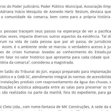
 do Poder Judiciário, Poder Público Municipal, Associação Empr
o, Adriana Inácio Mesquita de Azevedo Hartz Restum, destaca qu
a a comunidade da comarca, bem como para a própria história
s pessoas tracejam seus passos na esperança de ver a pacific
uitas vezes, impacta diversos outros aspectos da existência. Tal 
órum na vida de cada pessoa que por ali passa, de jurisdici
s. Assim, é o ambiente onde se marcou o verdadeiro acesso à Ju
es de crises humanas levadas ao conhecimento do Estado-jui
m falar no valor histórico que apresenta para cada cidade que 
tória da comarca”, considerou a magistrada.
m Salão do Tribunal do Júri, espaço preparado para implantação
 Público e a OAB-SC, atendimento integral às normas de acessibilid
 instalações prediais com reaproveitamento da água das chuvas, 
ização) e acústica adequada entre as salas para preservar os t
s são realizados na parte da manhã, fora do expediente, para ga
ki Cleto Ltda., com nome-fantasia de MK Construções. A sede da