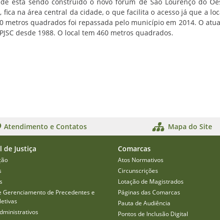
onde está sendo construído o novo fórum de São Lourenço do Oe
ica na área central da cidade, o que facilita o acesso já que a loc
00 metros quadrados foi repassada pelo município em 2014. O atua
o PJSC desde 1988. O local tem 460 metros quadrados.
Atendimento e Contatos
Mapa do Site
l de Justiça
Comarcas
ção
Atos Normativos
s
Circunscrições
s
Lotação de Magistrados
e Gerenciamento de Precedentes e
Páginas das Comarcas
etivas
Pauta de Audiência
dministrativos
Pontos de Inclusão Digital