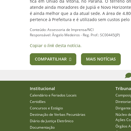
fica em União da Vitória, no Paraná. O terreno 
atende ainda moradores de Jupiá e Novo Horizonte, f
é ainda melhor que a da atual sede. A área de 4.8
pertence à Prefeitura e é utilizado sem custos pel
Conteúdo: Assessoria de Imprensa/NCI
Responsável: Ângelo Medeiros - Reg. Prof.: SC00445(JP)
Copiar o
link
desta notícia.
COMPARTILHAR
MAIS NOTÍCIAS
Institucional
Tribuna
Calendário e Feriados Locais
Composi
Certidões
Diretoria
Concursos e Estágio
Dirigente
Destinação de Verbas Pecuniárias
Núcleo d
Ações Col
Diário da Justiça Eletrônico
Órgãos A
Documentação