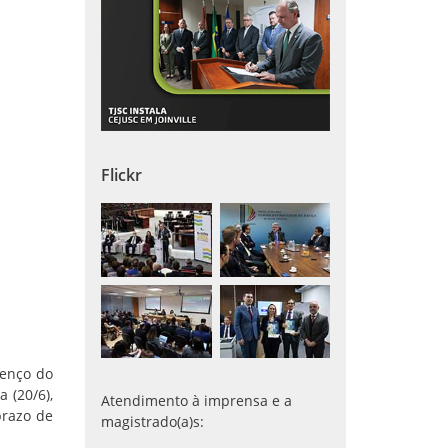
Flickr
renço do
 (20/6),
Atendimento à imprensa e a
prazo de
magistrado(a)s: