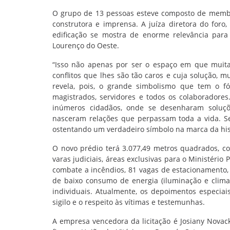
O grupo de 13 pessoas esteve composto de membros
construtora e imprensa. A juíza diretora do for
edificação se mostra de enorme relevância par
Lourenço do Oeste.
“Isso não apenas por ser o espaço em que muita
conflitos que lhes são tão caros e cuja solução, m
revela, pois, o grande simbolismo que tem o f
magistrados, servidores e todos os colaboradore
inúmeros cidadãos, onde se desenharam soluçõ
nasceram relações que perpassam toda a vida. Se
ostentando um verdadeiro símbolo na marca da his
O novo prédio terá 3.077,49 metros quadrados, co
varas judiciais, áreas exclusivas para o Ministério
combate a incêndios, 81 vagas de estacionamento,
de baixo consumo de energia (iluminação e climat
individuais. Atualmente, os depoimentos especiai
sigilo e o respeito às vítimas e testemunhas.
A empresa vencedora da licitação é Josiany Novac