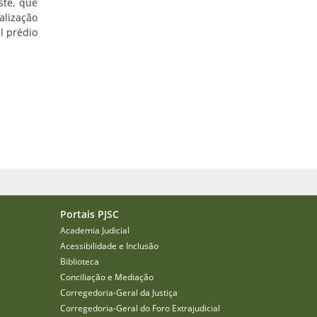
ste, que
alização
l prédio
Portais PJSC
Academia Judicial
Acessibilidade e Inclusão
Biblioteca
Conciliação e Mediação
Corregedoria-Geral da Justiça
Corregedoria-Geral do Foro Extrajudicial