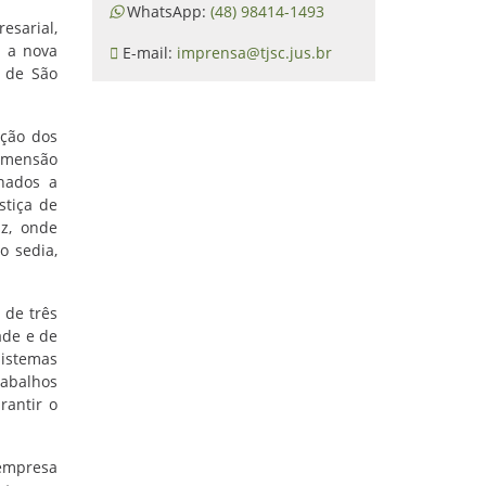
WhatsApp:
(48) 98414-1493
esarial,
e a nova
E-mail:
imprensa@tjsc.jus.br
 de São
ação dos
dimensão
onados a
stiça de
z, onde
o sedia,
 de três
ade e de
sistemas
rabalhos
rantir o
 empresa