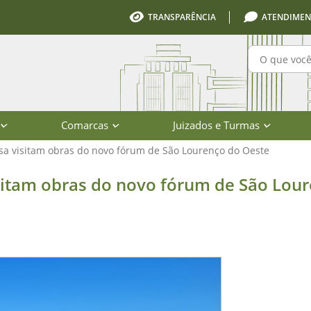
TRANSPARÊNCIA
ATENDIMEN
Pesquisa
Comarcas
Juizados e Turmas
sa visitam obras do novo fórum de São Lourenço do Oeste
as do novo fórum de São Lourenço do
sitam obras do novo fórum de São Lou