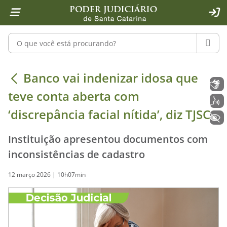
Página inicial
Ir para o conteúdo
Ir para a ferramenta de acessibilidade - Rybená
Ir para o menu principal
Ir para a pesquisa
Ir para o rodapé
Ir para a página inicial
1
2
4
5
6
7
ACE
Pesquisar no portal
PESQU
Banco vai indenizar idosa que teve c
Banco vai indenizar idosa que
Libras
teve conta aberta com
Voz
‘discrepância facial nítida’, diz TJSC
+ Acessibilidade
Instituição apresentou documentos com
inconsistências de cadastro
12 março 2026 | 10h07min