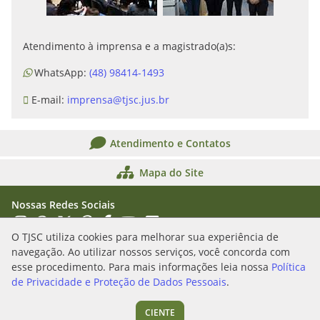
Atendimento à imprensa e a magistrado(a)s:
WhatsApp:
(48) 98414-1493
E-mail:
imprensa@tjsc.jus.br
Atendimento e Contatos
Mapa do Site
Nossas Redes Sociais
Acessar Instagram
Acessar WhatsApp
Acessar X
Acessar Threads
Acessar Facebook
Acessar YouTube
Acessar Flickr
Acessar SoundCloud
O TJSC utiliza cookies para melhorar sua experiência de
navegação. Ao utilizar nossos serviços, você concorda com
Rua Álvaro Millen da Silveira, n. 208
esse procedimento. Para mais informações leia nossa
Política
Florianópolis/SC - CEP: 88020-901
de Privacidade e Proteção de Dados Pessoais
.
(48) 3287-1000
CIENTE
Segunda a sexta das 12h às 19h