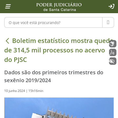
Página inicial
Ir para o conteúdo
Ir para a ferramenta de acessibilidade - Rybená
Ir para o menu principal
Ir para a pesquisa
Ir para o rodapé
Ir para a página inicial
1
2
4
5
6
7
ACE
Pesquisar no portal
PESQU
Boletim estatístico mostra queda de
Boletim estatístico mostra queda
Libras
de 314,5 mil processos no acervo
Voz
do PJSC
+ Acessibilidade
Dados são dos primeiros trimestres do
sexênio 2019/2024
10 junho 2024 | 15h16min