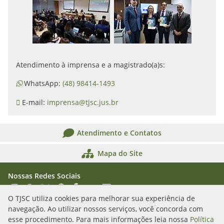
Atendimento à imprensa e a magistrado(a)s:
WhatsApp:
(48) 98414-1493
E-mail:
imprensa@tjsc.jus.br
Atendimento e Contatos
Mapa do Site
Nossas Redes Sociais
Acessar Instagram
Acessar WhatsApp
Acessar X
Acessar Threads
Acessar Facebook
Acessar YouTube
Acessar Flickr
Acessar SoundCloud
O TJSC utiliza cookies para melhorar sua experiência de
navegação. Ao utilizar nossos serviços, você concorda com
Rua Álvaro Millen da Silveira, n. 208
esse procedimento. Para mais informações leia nossa
Política