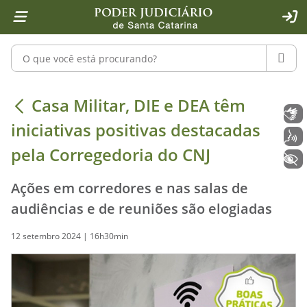
Página inicial
Ir para o conteúdo
Ir para a ferramenta de acessibilidade - Rybená
Ir para o menu principal
Ir para a pesquisa
Ir para o rodapé
Ir para a página inicial
1
2
4
5
6
7
ACE
Pesquisar no portal
PESQU
Casa Militar, DIE e DEA têm iniciati
Casa Militar, DIE e DEA têm
Libras
iniciativas positivas destacadas
Voz
pela Corregedoria do CNJ
+ Acessibilidade
Ações em corredores e nas salas de
audiências e de reuniões são elogiadas
12 setembro 2024 | 16h30min