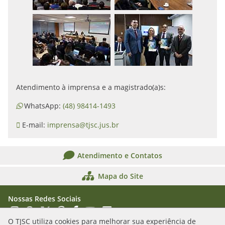
Atendimento à imprensa e a magistrado(a)s:
WhatsApp:
(48) 98414-1493
E-mail:
imprensa@tjsc.jus.br
Atendimento e Contatos
Mapa do Site
Nossas Redes Sociais
Acessar Instagram
Acessar WhatsApp
Acessar X
Acessar Threads
Acessar Facebook
Acessar YouTube
Acessar Flickr
Acessar SoundCloud
O TJSC utiliza cookies para melhorar sua experiência de