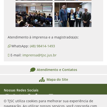
Atendimento à imprensa e a magistrado(a)s:
WhatsApp:
(48) 98414-1493
E-mail:
imprensa@tjsc.jus.br
Atendimento e Contatos
Mapa do Site
Nossas Redes Sociais
Acessar Instagram
Acessar WhatsApp
Acessar X
Acessar Threads
Acessar Facebook
Acessar YouTube
Acessar Flickr
Acessar SoundCloud
O TJSC utiliza cookies para melhorar sua experiência de
navegação. Ao utilizar nossos serviços, você concorda com