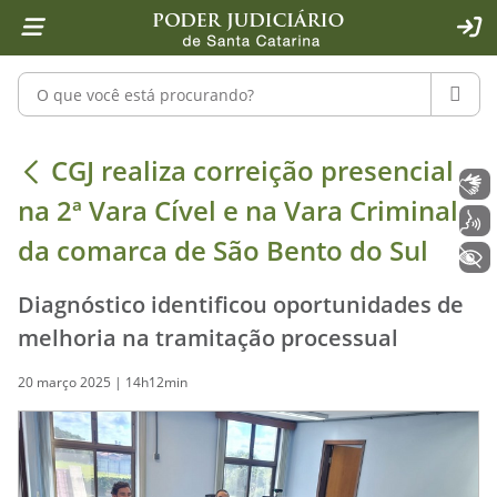
Página inicial
Ir para o conteúdo
Ir para a ferramenta de acessibilidade - Rybená
Ir para o menu principal
Ir para a pesquisa
Ir para o rodapé
Ir para a página inicial
1
2
4
5
6
7
ACE
Pesquisar no portal
PESQU
CGJ realiza correição presencial na 
CGJ realiza correição presencial
Libras
na 2ª Vara Cível e na Vara Criminal
Voz
da comarca de São Bento do Sul
+ Acessibilidade
Diagnóstico identificou oportunidades de
melhoria na tramitação processual
20 março 2025 | 14h12min