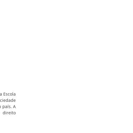
a Escola
ociedade
 país. A
 direito