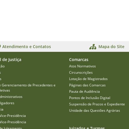
Atendimento e Contatos
Mapa do Site
l de Justiça
Comarcas
ção
Atos Normativos
s
Circunscrições
s
Lotação de Magistrados
e Gerenciamento de Precedentes e
Páginas das Comarcas
etivas
Pauta de Audiência
dministrativos
Pontos de Inclusão Digital
ulgadores
Suspensão de Prazos e Expediente
cia
Unidade das Questões Agrárias
Vice-Presidência
Vice-Presidência
Juizados e Turmas
de Julgamento