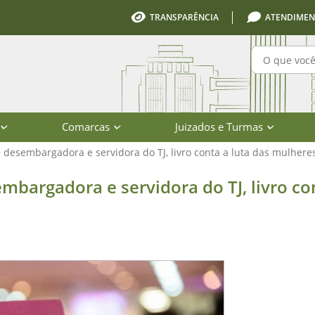
TRANSPARÊNCIA
ATENDIMEN
Pesquisa
Comarcas
Juizados e Turmas
 desembargadora e servidora do TJ, livro conta a luta das mulher
a e servidora do TJ, livro conta a 
mbargadora e servidora do TJ, livro co