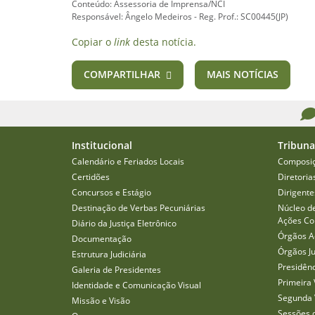
Conteúdo: Assessoria de Imprensa/NCI
Responsável: Ângelo Medeiros - Reg. Prof.: SC00445(JP)
Copiar o
link
desta notícia.
COMPARTILHAR
MAIS NOTÍCIAS
Institucional
Tribuna
Calendário e Feriados Locais
Composi
Certidões
Diretoria
Concursos e Estágio
Dirigente
Destinação de Verbas Pecuniárias
Núcleo d
Ações Col
Diário da Justiça Eletrônico
Órgãos A
Documentação
Órgãos J
Estrutura Judiciária
Presidên
Galeria de Presidentes
Primeira 
Identidade e Comunicação Visual
Segunda 
Missão e Visão
Sessões 