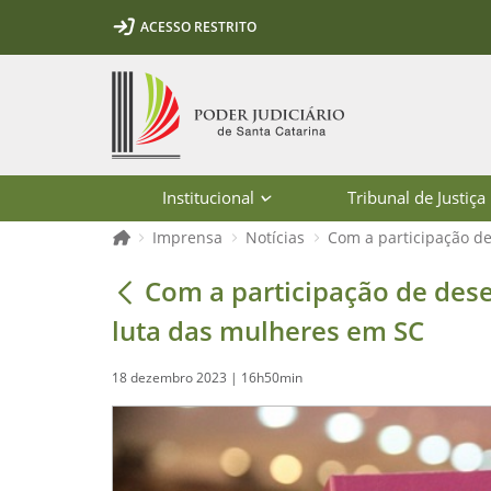
Ir para o conteúdo
Ir para a ferramenta de acessibilidade - Rybená
Ir para o menu principal
Ir para a pesquisa
Ir para o rodapé
Ir para a página inicial
ACESSO RESTRITO
1
2
3
5
6
7
Página inicial
Institucional
Tribunal de Justiça
Página inicial
Imprensa
Notícias
Com a participação de
Com a participação de desembargador
Com a participação de dese
luta das mulheres em SC
18 dezembro 2023 | 16h50min