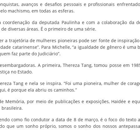
nquistas, avanços e desafios pessoais e profissionais enfrenta
pelo machismo, em todas as esferas.
 a coordenação da deputada Paulinha e com a colaboração da 
 de diversas áreas. É o primeiro de uma série.
a trajetória de mulheres pioneiras pode ser fonte de inspiração
iedade catarinense”. Para Michelle, “a igualdade de gênero é uma 
a quem faz parte do Judiciário”.
 desembargadoras. A primeira, Thereza Tang, tomou posse em 198
stiça no Estado.
reza Tang e nela se inspira. “Foi uma pioneira, mulher de cora
qui, é porque ela abriu os caminhos.”
de Memória, por meio de publicações e exposições, Haidée e eq
 brasileira.
ndo como fio condutor a data de 8 de março, é o foco do texto 
 do que um sonho próprio, somos o sonho dos nossos antepass