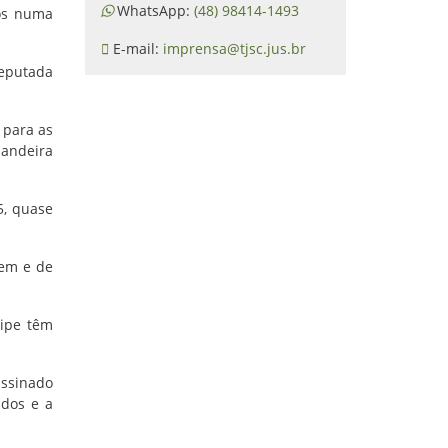
WhatsApp:
(48) 98414-1493
dos numa
E-mail:
imprensa@tjsc.jus.br
deputada
 para as
bandeira
5, quase
gem e de
uipe têm
assinado
ados e a