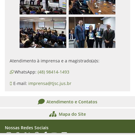
Atendimento à imprensa e a magistrado(a)s:
WhatsApp:
(48) 98414-1493
E-mail:
imprensa@tjsc.jus.br
Atendimento e Contatos
Mapa do Site
Nossas Redes Sociais
Acessar Instagram
Acessar WhatsApp
Acessar X
Acessar Threads
Acessar Facebook
Acessar YouTube
Acessar Flickr
Acessar SoundCloud