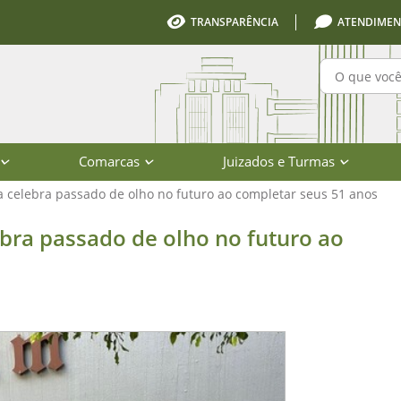
TRANSPARÊNCIA
ATENDIMEN
Pesquisa
Comarcas
Juizados e Turmas
 celebra passado de olho no futuro ao completar seus 51 anos
ado de olho no futuro ao completar 
bra passado de olho no futuro ao