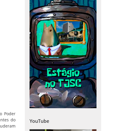
do Poder
antes do
YouTube
 puderam