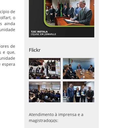
cípio de
lfart, o
es ainda
 unidade
dores de
Flickr
s e que,
munidade
e espera
Atendimento à imprensa e a
magistrado(a)s: