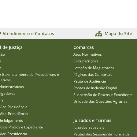
Atendimento e Contatos
Mapa do Site
l de Justiça
Comarcas
ção
Atos Normativos
s
Circunscrições
s
Lotação de Magistrados
e Gerenciamento de Precedentes e
Páginas das Comarcas
etivas
Pauta de Audiência
dministrativos
Pontos de Inclusão Digital
ulgadores
Suspensão de Prazos e Expediente
cia
Unidade das Questões Agrárias
Vice-Presidência
Vice-Presidência
Juizados e Turmas
de Julgamento
o de Prazos e Expediente
Juizados Especiais
Vice-Presidência
Pautas das Sessões da Turma de