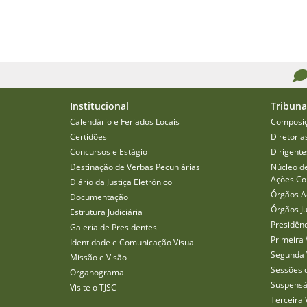
Institucional
Tribuna
Calendário e Feriados Locais
Composi
Certidões
Diretoria
Concursos e Estágio
Dirigente
Destinação de Verbas Pecuniárias
Núcleo d
Ações Col
Diário da Justiça Eletrônico
Órgãos A
Documentação
Órgãos J
Estrutura Judiciária
Presidên
Galeria de Presidentes
Primeira 
Identidade e Comunicação Visual
Segunda 
Missão e Visão
Sessões 
Organograma
Suspensã
Visite o TJSC
Terceira 