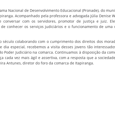
rama Nacional de Desenvolvimento Educacional (Pronade), do muni
piranga. Acompanhado pela professora e advogada Júlia Denise Wo
conversar com os servidores, promotor de justiça e juiz. El
 de conhecer os serviços judiciários e o funcionamento de uma
o século colaborando com o cumprimento dos direitos dos mora
se dia especial, recebemos a visita desses jovens tão interessado
do Poder Judiciário na comarca. Continuamos à disposição da co
a cada vez mais ágil e assertiva, com a resposta que a sociedad
eira Antunes, diretor do foro da comarca de Itapiranga.