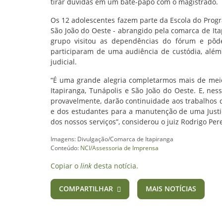
tirar dúvidas em um bate-papo com o magistrado.
Os 12 adolescentes fazem parte da Escola do Prog
São João do Oeste - abrangido pela comarca de Ita
grupo visitou as dependências do fórum e pôde 
participaram de uma audiência de custódia, além
judicial.
“É uma grande alegria completarmos mais de mei
Itapiranga, Tunápolis e São João do Oeste. E, nes
provavelmente, darão continuidade aos trabalhos 
e dos estudantes para a manutenção de uma Justiç
dos nossos serviços”, considerou o juiz Rodrigo Per
Imagens: Divulgação/Comarca de Itapiranga
Conteúdo:
NCI/Assessoria de Imprensa
Copiar o
link
desta notícia.
COMPARTILHAR
MAIS NOTÍCIAS