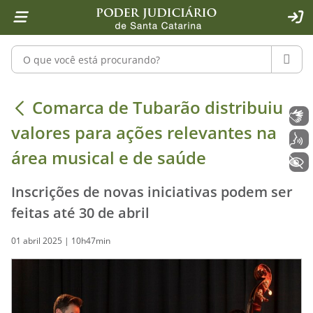
Página inicial
Ir para o conteúdo
Ir para a ferramenta de acessibilidade - Rybená
Ir para o menu principal
Ir para a pesquisa
Ir para o rodapé
Ir para a página inicial
1
2
4
5
6
7
ACE
Pesquisar no portal
PESQU
Comarca de Tubarão distribuiu valor
Comarca de Tubarão distribuiu
Libras
valores para ações relevantes na
Voz
área musical e de saúde
+ Acessibilidade
Inscrições de novas iniciativas podem ser
feitas até 30 de abril
01 abril 2025 | 10h47min