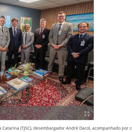
nta Catarina (TJSC), desembargador André Dacol, acompanhado por c