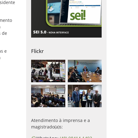
esidente
imento
a
s de
Flickr
as e
a
Atendimento à imprensa e a
magistrado(a)s: