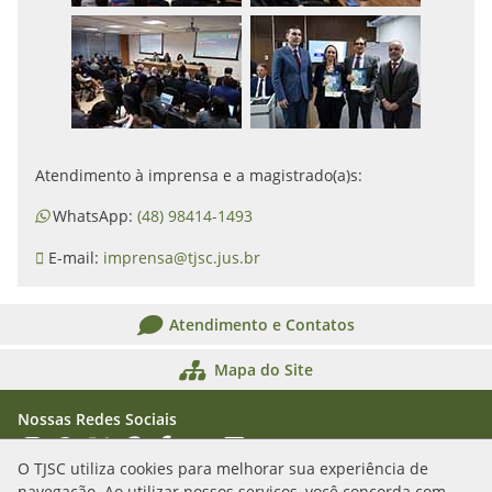
Atendimento à imprensa e a magistrado(a)s:
WhatsApp:
(48) 98414-1493
E-mail:
imprensa@tjsc.jus.br
Atendimento e Contatos
Mapa do Site
Nossas Redes Sociais
Acessar Instagram
Acessar WhatsApp
Acessar X
Acessar Threads
Acessar Facebook
Acessar YouTube
Acessar Flickr
Acessar SoundCloud
O TJSC utiliza cookies para melhorar sua experiência de
navegação. Ao utilizar nossos serviços, você concorda com