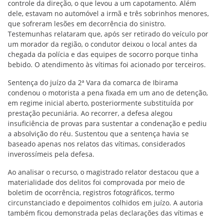
controle da direção, o que levou a um capotamento. Além
dele, estavam no automóvel a irmã e três sobrinhos menores,
que sofreram lesões em decorrência do sinistro.
Testemunhas relataram que, após ser retirado do veículo por
um morador da região, o condutor deixou o local antes da
chegada da polícia e das equipes de socorro porque tinha
bebido. O atendimento às vítimas foi acionado por terceiros.
Sentença do juízo da 2ª Vara da comarca de Ibirama
condenou o motorista a pena fixada em um ano de detenção,
em regime inicial aberto, posteriormente substituída por
prestação pecuniária. Ao recorrer, a defesa alegou
insuficiência de provas para sustentar a condenação e pediu
a absolvição do réu. Sustentou que a sentença havia se
baseado apenas nos relatos das vítimas, considerados
inverossímeis pela defesa.
Ao analisar o recurso, o magistrado relator destacou que a
materialidade dos delitos foi comprovada por meio de
boletim de ocorrência, registros fotográficos, termo
circunstanciado e depoimentos colhidos em juízo. A autoria
também ficou demonstrada pelas declarações das vítimas e