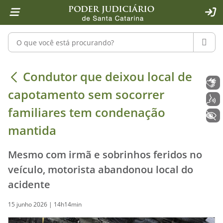
Página inicial
Ir para o conteúdo
Ir para a ferramenta de acessibilidade - Rybená
Ir para o menu principal
Ir para a pesquisa
Ir para o rodapé
Ir para a página inicial
1
2
4
5
6
7
ACE
Pesquisar no portal
PESQU
Condutor que deixou local de capot
Condutor que deixou local de
Libras
capotamento sem socorrer
Voz
familiares tem condenação
+ Acessibilidade
mantida
Mesmo com irmã e sobrinhos feridos no
veículo, motorista abandonou local do
acidente
15 junho 2026 | 14h14min