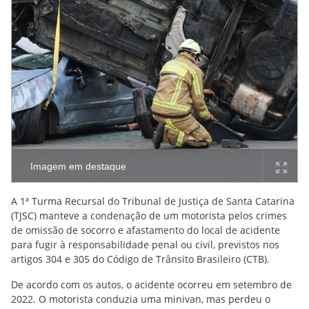
Imagem em destaque
A 1ª Turma Recursal do Tribunal de Justiça de Santa Catarina
(TJSC) manteve a condenação de um motorista pelos crimes
de omissão de socorro e afastamento do local de acidente
para fugir à responsabilidade penal ou civil, previstos nos
artigos 304 e 305 do Código de Trânsito Brasileiro (CTB).
De acordo com os autos, o acidente ocorreu em setembro de
2022. O motorista conduzia uma minivan, mas perdeu o