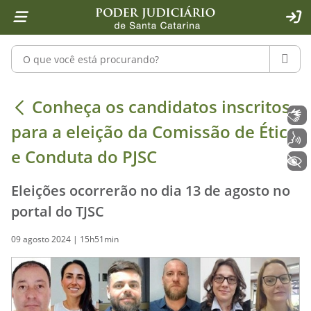
Página inicial
Ir para o conteúdo
Ir para a ferramenta de acessibilidade - Rybená
Ir para o menu principal
Ir para a pesquisa
Ir para o rodapé
Ir para a página inicial
1
2
4
5
6
7
ACE
Pesquisar no portal
PESQU
Conheça os candidatos inscritos par
Conheça os candidatos inscritos
Libras
para a eleição da Comissão de Ética
Voz
e Conduta do PJSC
+ Acessibilidade
Eleições ocorrerão no dia 13 de agosto no
portal do TJSC
09 agosto 2024 | 15h51min