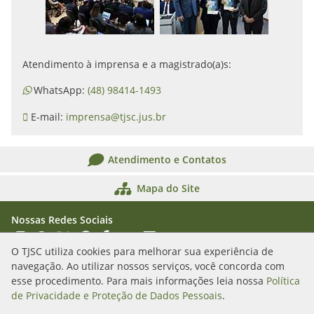
Atendimento à imprensa e a magistrado(a)s:
WhatsApp:
(48) 98414-1493
E-mail:
imprensa@tjsc.jus.br
Atendimento e Contatos
Mapa do Site
Nossas Redes Sociais
Acessar Instagram
Acessar WhatsApp
Acessar X
Acessar Threads
Acessar Facebook
Acessar YouTube
Acessar Flickr
Acessar SoundCloud
O TJSC utiliza cookies para melhorar sua experiência de
navegação. Ao utilizar nossos serviços, você concorda com
Rua Álvaro Millen da Silveira, n. 208
esse procedimento. Para mais informações leia nossa
Política
Florianópolis/SC - CEP: 88020-901
de Privacidade e Proteção de Dados Pessoais
.
(48) 3287-1000