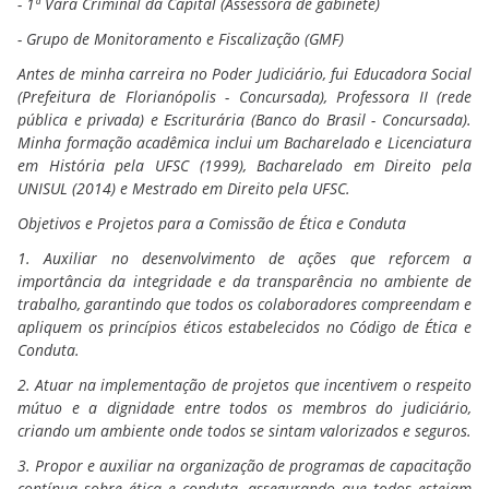
- 1ª Vara Criminal da Capital (Assessora de gabinete)
- Grupo de Monitoramento e Fiscalização (GMF)
Antes de minha carreira no Poder Judiciário, fui Educadora Social
(Prefeitura de Florianópolis - Concursada), Professora II (rede
pública e privada) e Escriturária (Banco do Brasil - Concursada).
Minha formação acadêmica inclui um Bacharelado e Licenciatura
em História pela UFSC (1999), Bacharelado em Direito pela
UNISUL (2014) e Mestrado em Direito pela UFSC.
Objetivos e Projetos para a Comissão de Ética e Conduta
1. Auxiliar no desenvolvimento de ações que reforcem a
importância da integridade e da transparência no ambiente de
trabalho, garantindo que todos os colaboradores compreendam e
apliquem os princípios éticos estabelecidos no Código de Ética e
Conduta.
2. Atuar na implementação de projetos que incentivem o respeito
mútuo e a dignidade entre todos os membros do judiciário,
criando um ambiente onde todos se sintam valorizados e seguros.
3. Propor e auxiliar na organização de programas de capacitação
contínua sobre ética e conduta, assegurando que todos estejam