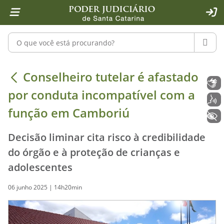
Página inicial
Ir para o conteúdo
Ir para a ferramenta de acessibilidade - Rybená
Ir para o menu principal
Ir para a pesquisa
Ir para o rodapé
Ir para a página inicial
1
2
4
5
6
7
ACE
Pesquisar no portal
PESQU
Conselheiro tutelar é afastado por
Conselheiro tutelar é afastado
Libras
por conduta incompatível com a
Voz
função em Camboriú
+ Acessibilidade
Decisão liminar cita risco à credibilidade
do órgão e à proteção de crianças e
adolescentes
06 junho 2025 | 14h20min