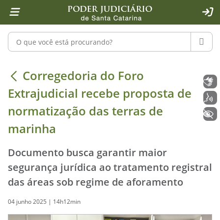
Página inicial
Ir para o conteúdo
Ir para a ferramenta de acessibilidade - Rybená
Ir para o menu principal
Ir para a pesquisa
Ir para o rodapé
Ir para a página inicial
1
2
4
5
6
7
ACE
Pesquisar no portal
PESQU
Corregedoria do Foro Extrajudicial 
Corregedoria do Foro
Libras
Extrajudicial recebe proposta de
Voz
normatização das terras de
+ Acessibilidade
marinha
Documento busca garantir maior
segurança jurídica ao tratamento registral
das áreas sob regime de aforamento
04 junho 2025 | 14h12min