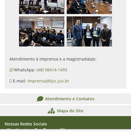
Atendimento à imprensa e a magistrado(a)s:
WhatsApp:
(48) 98414-1493
E-mail:
imprensa@tjsc.jus.br
Atendimento e Contatos
Mapa do Site
Nossas Redes Sociais
Acessar Instagram
Acessar WhatsApp
Acessar X
Acessar Threads
Acessar Facebook
Acessar YouTube
Acessar Flickr
Acessar SoundCloud