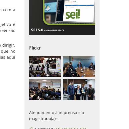
do com a
jetivo é
preensão
dirigir.
Flickr
e que no
das aqui
Atendimento à imprensa e a
magistrado(a)s: