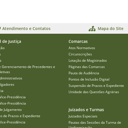
Atendimento e Contatos
Mapa do Site
l de Justiça
Comarcas
ção
Atos Normativos
s
Circunscrições
s
Lotação de Magistrados
e Gerenciamento de Precedentes e
Páginas das Comarcas
etivas
Pauta de Audiência
dministrativos
Pontos de Inclusão Digital
ulgadores
Suspensão de Prazos e Expediente
cia
Unidade das Questões Agrárias
Vice-Presidência
Vice-Presidência
Juizados e Turmas
de Julgamento
o de Prazos e Expediente
Juizados Especiais
Vice-Presidência
Pautas das Sessões da Turma de
Uniformização