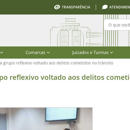
TRANSPARÊNCIA
ATENDIMEN
Pesquisa
Comarcas
Juizados e Turmas
ia grupo reflexivo voltado aos delitos cometidos no trânsito
xivo voltado aos delitos cometidos n
upo reflexivo voltado aos delitos comet