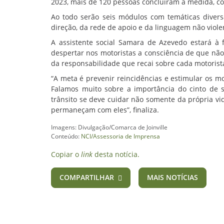
2023, mais de 120 pessoas concluíram a medida, co
Ao todo serão seis módulos com temáticas divers
direção, da rede de apoio e da linguagem não viole
A assistente social Samara de Azevedo estará à 
despertar nos motoristas a consciência de que não
da responsabilidade que recai sobre cada motorist
“A meta é prevenir reincidências e estimular os mot
Falamos muito sobre a importância do cinto de s
trânsito se deve cuidar não somente da própria vi
permaneçam com eles”, finaliza.
Imagens: Divulgação/Comarca de Joinville
Conteúdo:
NCI/Assessoria de Imprensa
Copiar o
link
desta notícia.
COMPARTILHAR
MAIS NOTÍCIAS