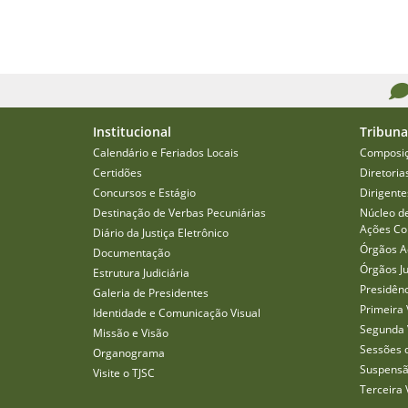
Institucional
Tribuna
Calendário e Feriados Locais
Composi
Certidões
Diretoria
Concursos e Estágio
Dirigente
Destinação de Verbas Pecuniárias
Núcleo d
Ações Col
Diário da Justiça Eletrônico
Órgãos A
Documentação
Órgãos J
Estrutura Judiciária
Presidên
Galeria de Presidentes
Primeira 
Identidade e Comunicação Visual
Segunda 
Missão e Visão
Sessões 
Organograma
Suspensã
Visite o TJSC
Terceira 