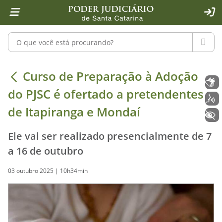
Página inicial
Ir para o conteúdo
Ir para a ferramenta de acessibilidade - Rybená
Ir para o menu principal
Ir para a pesquisa
Ir para o rodapé
Ir para a página inicial
1
2
4
5
6
7
ACE
Pesquisar no portal
PESQU
Curso de Preparação à Adoção do PJ
Curso de Preparação à Adoção
Libras
do PJSC é ofertado a pretendentes
Voz
de Itapiranga e Mondaí
+ Acessibilidade
Ele vai ser realizado presencialmente de 7
a 16 de outubro
03 outubro 2025 | 10h34min