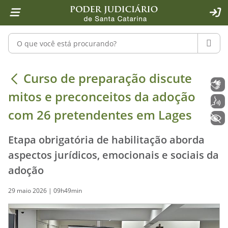
Página inicial
Ir para o conteúdo
Ir para a ferramenta de acessibilidade - Rybená
Ir para o menu principal
Ir para a pesquisa
Ir para o rodapé
Ir para a página inicial
1
2
4
5
6
7
ACE
Pesquisar no portal
PESQU
Curso de preparação discute mitos 
Curso de preparação discute
Libras
mitos e preconceitos da adoção
Voz
com 26 pretendentes em Lages
+ Acessibilidade
Etapa obrigatória de habilitação aborda
aspectos jurídicos, emocionais e sociais da
adoção
29 maio 2026 | 09h49min