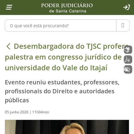
Página inicial
Ir para o conteúdo
Ir para a ferramenta de acessibilidade - Rybená
Ir para o menu principal
Ir para a pesquisa
Ir para o rodapé
Ir para a página inicial
1
2
4
5
6
7
ACE
Pesquisar no portal
PESQU
Desembargadora do TJSC profere pale
Desembargadora do TJSC profere
Libras
palestra em congresso jurídico de
Voz
universidade do Vale do Itajaí
+ Acessibilidade
Evento reuniu estudantes, professores,
profissionais do Direito e autoridades
públicas
05 junho 2026 | 11h04min