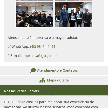
Atendimento à imprensa e a magistrado(a)s:
WhatsApp:
(48) 98414-1493
E-mail:
imprensa@tjsc.jus.br
Atendimento e Contatos
Mapa do Site
Nossas Redes Sociais
Acessar Instagram
Acessar WhatsApp
Acessar X
Acessar Threads
Acessar Facebook
Acessar YouTube
Acessar Flickr
Acessar SoundCloud
O TJSC utiliza cookies para melhorar sua experiência de
navegação. Ao utilizar nossos serviços, você concorda com