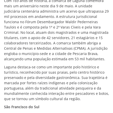
Com 169 anos de história, a comarca de Laguna comemora
mais um aniversário neste dia 9 de maio. A unidade
judiciária centenária administra um acervo que ultrapassa 29
mil processos em andamento. A estrutura jurisdicional
funciona no Fórum Desembargador Waldir Pederneiras
Taulois e é composta pela 1ª e 2ª Varas Cíveis e pela Vara
Criminal. No local, atuam dois magistrados e uma magistrada
titulares, com o apoio de 42 servidores, 21 estagiários e 15
colaboradores terceirizados. A comarca também abriga a
Central de Penas e Medidas Alternativas (CPMA). A jurisdição
engloba o município-sede e a cidade de Pescaria Brava,
alcançando uma população estimada em 53 mil habitantes.
Laguna destaca-se como um importante polo histórico e
turístico, reconhecido por suas praias, pelo centro histórico
preservado e pela diversidade gastronômica. Sua trajetória é
marcada por fortes raízes indígenas e pela colonização
portuguesa, além da tradicional atividade pesqueira e da
mundialmente conhecida interação entre pescadores e botos,
que se tornou um símbolo cultural da região.
São Francisco do Sul