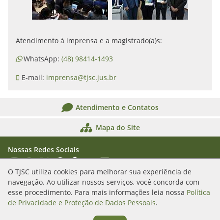
Atendimento à imprensa e a magistrado(a)s:
WhatsApp:
(48) 98414-1493
E-mail:
imprensa@tjsc.jus.br
Atendimento e Contatos
Mapa do Site
Nossas Redes Sociais
Acessar Instagram
Acessar WhatsApp
Acessar X
Acessar Threads
Acessar Facebook
Acessar YouTube
Acessar Flickr
Acessar SoundCloud
O TJSC utiliza cookies para melhorar sua experiência de
navegação. Ao utilizar nossos serviços, você concorda com
Rua Álvaro Millen da Silveira, n. 208
esse procedimento. Para mais informações leia nossa
Política
Florianópolis/SC - CEP: 88020-901
de Privacidade e Proteção de Dados Pessoais
.
(48) 3287-1000