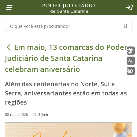
Página inicial
Ir para o conteúdo
Ir para a ferramenta de acessibilidade - Rybená
Ir para o menu principal
Ir para a pesquisa
Ir para o rodapé
Ir para a página inicial
1
2
4
5
6
7
ACE
Pesquisar no portal
PESQU
Em maio, 13 comarcas do Poder Judic
Em maio, 13 comarcas do Poder
Libras
Judiciário de Santa Catarina
Voz
celebram aniversário
+ Acessibilidade
Além das centenárias no Norte, Sul e
Serra, aniversariantes estão em todas as
regiões
08 maio 2026 | 15h10min