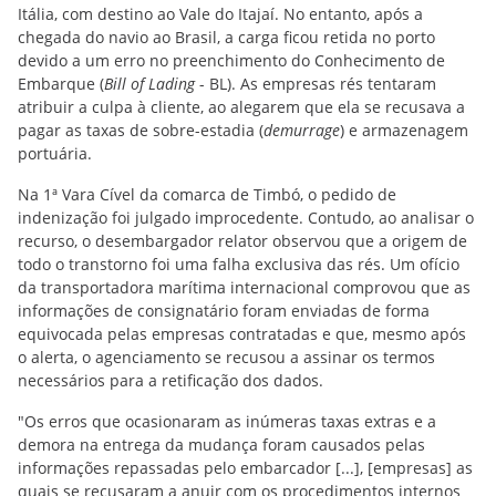
Itália, com destino ao Vale do Itajaí. No entanto, após a
chegada do navio ao Brasil, a carga ficou retida no porto
devido a um erro no preenchimento do Conhecimento de
Embarque (
Bill of Lading
- BL). As empresas rés tentaram
atribuir a culpa à cliente, ao alegarem que ela se recusava a
pagar as taxas de sobre-estadia (
demurrage
) e armazenagem
portuária.
Na 1ª Vara Cível da comarca de Timbó, o pedido de
indenização foi julgado improcedente. Contudo, ao analisar o
recurso, o desembargador relator observou que a origem de
todo o transtorno foi uma falha exclusiva das rés. Um ofício
da transportadora marítima internacional comprovou que as
informações de consignatário foram enviadas de forma
equivocada pelas empresas contratadas e que, mesmo após
o alerta, o agenciamento se recusou a assinar os termos
necessários para a retificação dos dados.
"Os erros que ocasionaram as inúmeras taxas extras e a
demora na entrega da mudança foram causados pelas
informações repassadas pelo embarcador [...], [empresas] as
quais se recusaram a anuir com os procedimentos internos