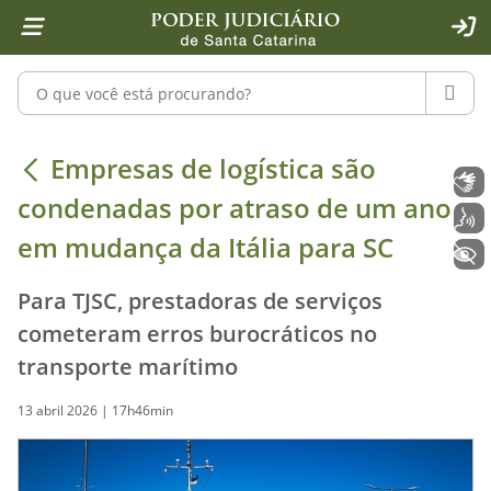
Página inicial
Ir para o conteúdo
Ir para a ferramenta de acessibilidade - Rybená
Ir para o menu principal
Ir para a pesquisa
Ir para o rodapé
Ir para a página inicial
1
2
4
5
6
7
ACE
Pesquisar no portal
PESQU
Empresas de logística são condenad
Empresas de logística são
Libras
condenadas por atraso de um ano
Voz
em mudança da Itália para SC
+ Acessibilidade
Para TJSC, prestadoras de serviços
cometeram erros burocráticos no
transporte marítimo
13 abril 2026 | 17h46min