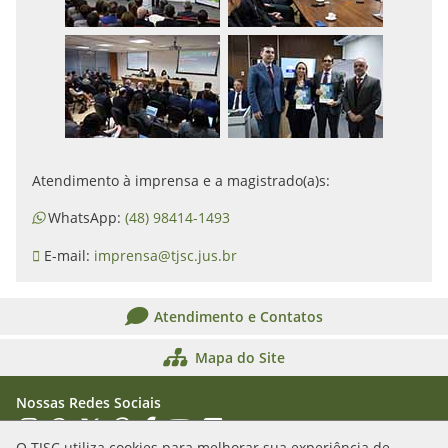
Atendimento à imprensa e a magistrado(a)s:
WhatsApp:
(48) 98414-1493
E-mail:
imprensa@tjsc.jus.br
Atendimento e Contatos
Mapa do Site
Nossas Redes Sociais
Acessar Instagram
Acessar WhatsApp
Acessar X
Acessar Threads
Acessar Facebook
Acessar YouTube
Acessar Flickr
Acessar SoundCloud
O TJSC utiliza cookies para melhorar sua experiência de