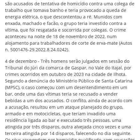
são acusados de tentativa de homicídio contra uma colega de
trabalho que tomava banho e teria provocado a queda de
energia elétrica, o que descontentou a ré. Munidos com
enxada, machado e facão, o grupo teria investido contra a
vítima, que foi resgatada e socorrida por colegas. O crime
aconteceu na noite de 18 de novembro de 2022, num
alojamento para trabalhadores de corte de erva-mate (Autos
n. 5001476-29.2022.8.24.0242).
4 de dezembro - Três homens serão julgados em sessão do
Tribunal do Júri da comarca de Gaspar, no Vale do Itajaí, por
crimes ocorridos em outubro de 2023 na cidade de Ilhota.
Segundo a denúncia do Ministério Público de Santa Catarina
(MPSC), o caso começou com um desentendimento em um
bar, onde uma das vítimas teria se recusado a vender
bebidas a um dos acusados. O conflito, ainda de acordo com
a acusação, resultou em um ataque planejado do grupo,
armado e em motocicletas, que teriam invadido uma
residência ligada ao bar e executado três pessoas, uma
atingida por três disparos, outra alvejada cinco vezes e uma
terceira atingida por 14 disparos, falecendo no dia seguinte.
Os réus respondem por homicídio qualificado, com acusações