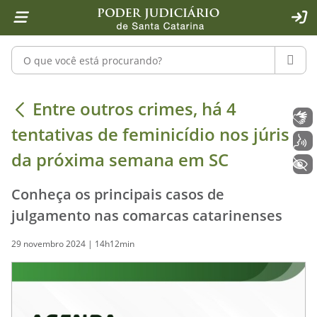
Página inicial
Ir para o conteúdo
Ir para a ferramenta de acessibilidade - Rybená
Ir para o menu principal
Ir para a pesquisa
Ir para o rodapé
Ir para a página inicial
1
2
4
5
6
7
ACE
Pesquisar no portal
PESQU
Entre outros crimes, há 4 tentativa
Entre outros crimes, há 4
Libras
tentativas de feminicídio nos júris
Voz
da próxima semana em SC
+ Acessibilidade
Conheça os principais casos de
julgamento nas comarcas catarinenses
29 novembro 2024 | 14h12min