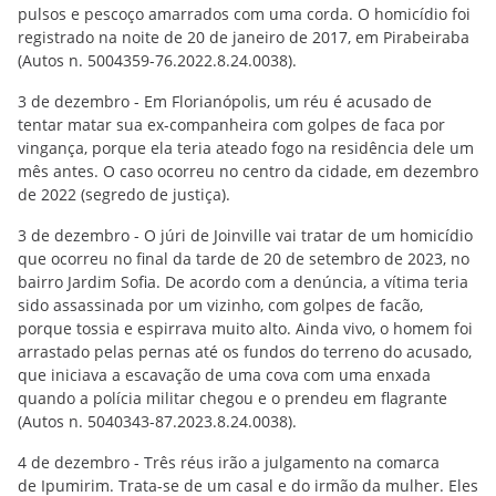
pulsos e pescoço amarrados com uma corda. O homicídio foi
registrado na noite de 20 de janeiro de 2017, em Pirabeiraba
(Autos n. 5004359-76.2022.8.24.0038).
3 de dezembro - Em Florianópolis, um réu é acusado de
tentar matar sua ex-companheira com golpes de faca por
vingança, porque ela teria ateado fogo na residência dele um
mês antes. O caso ocorreu no centro da cidade, em dezembro
de 2022 (segredo de justiça).
3 de dezembro - O júri de Joinville vai tratar de um homicídio
que ocorreu no final da tarde de 20 de setembro de 2023, no
bairro Jardim Sofia. De acordo com a denúncia, a vítima teria
sido assassinada por um vizinho, com golpes de facão,
porque tossia e espirrava muito alto. Ainda vivo, o homem foi
arrastado pelas pernas até os fundos do terreno do acusado,
que iniciava a escavação de uma cova com uma enxada
quando a polícia militar chegou e o prendeu em flagrante
(Autos n. 5040343-87.2023.8.24.0038).
4 de dezembro - Três réus irão a julgamento na comarca
de Ipumirim. Trata-se de um casal e do irmão da mulher. Eles