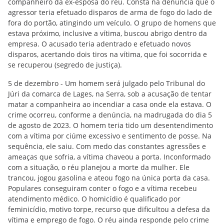
companheiro da ex-esposa do réu. Consta na denúncia que o
agressor teria efetuado disparos de arma de fogo do lado de
fora do portão, atingindo um veículo. O grupo de homens que
estava próximo, inclusive a vítima, buscou abrigo dentro da
empresa. O acusado teria adentrado e efetuado novos
disparos, acertando dois tiros na vítima, que foi socorrida e
se recuperou (segredo de justiça).
5 de dezembro - Um homem será julgado pelo Tribunal do
Júri da comarca de Lages, na Serra, sob a acusação de tentar
matar a companheira ao incendiar a casa onde ela estava. O
crime ocorreu, conforme a denúncia, na madrugada do dia 5
de agosto de 2023. O homem teria tido um desentendimento
com a vítima por ciúme excessivo e sentimento de posse. Na
sequência, ele saiu. Com medo das constantes agressões e
ameaças que sofria, a vítima chaveou a porta. Inconformado
com a situação, o réu planejou a morte da mulher. Ele
trancou, jogou gasolina e ateou fogo na única porta da casa.
Populares conseguiram conter o fogo e a vítima recebeu
atendimento médico. O homicídio é qualificado por
feminicídio, motivo torpe, recurso que dificultou a defesa da
vítima e emprego de fogo. O réu ainda responde pelo crime