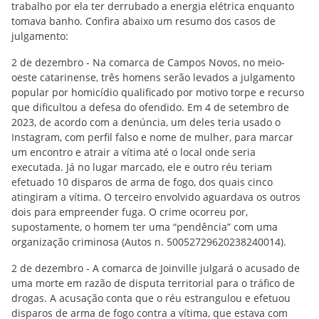
trabalho por ela ter derrubado a energia elétrica enquanto
tomava banho. Confira abaixo um resumo dos casos de
julgamento:
2 de dezembro - Na comarca de Campos Novos, no meio-
oeste catarinense, três homens serão levados a julgamento
popular por homicídio qualificado por motivo torpe e recurso
que dificultou a defesa do ofendido. Em 4 de setembro de
2023, de acordo com a denúncia, um deles teria usado o
Instagram, com perfil falso e nome de mulher, para marcar
um encontro e atrair a vítima até o local onde seria
executada. Já no lugar marcado, ele e outro réu teriam
efetuado 10 disparos de arma de fogo, dos quais cinco
atingiram a vítima. O terceiro envolvido aguardava os outros
dois para empreender fuga. O crime ocorreu por,
supostamente, o homem ter uma “pendência” com uma
organização criminosa (Autos n. 50052729620238240014).
2 de dezembro - A comarca de Joinville julgará o acusado de
uma morte em razão de disputa territorial para o tráfico de
drogas. A acusação conta que o réu estrangulou e efetuou
disparos de arma de fogo contra a vítima, que estava com