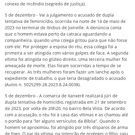
conexo de incêndio (segredo de justiça).
5 de dezembro - Vai a julgamento o acusado de dupla
tentativa de feminicídio, ocorrida na noite de 14 de maio de
2023 no terminal de ônibus de Joinville. A denúncia conta
que o homem estava perto da catraca aguardando a
companheira, quando uma colega gritou para que não fosse
com ele. Por proteger a esposa do réu, essa colega foi a
primeira a ser atingida com vários golpes de faca. A segunda
vítima foi atingida no glúteo direito. Uma terceira mulher foi
ameaçada de morte. Elas foram socorridas a tempo de se
recuperar. As três mulheres foram fazer um lanche após o
expediente de trabalho, o que teria desagradado o acusado
(Autos n. 5025299-28.2023.8.24.0038).
5 de dezembro - A comarca de Xanxerê realizará júri de
dupla tentativa de homicídio, registrada em 21 de setembro
de 2023, por volta de 20h20, no bairro Bela Vista. De acordo
com a acusação, o réu foi à casa das vítimas e as chamou até
o portão para “ler alguns versículos da Bíblia”. Quando o
homem se aproximou, foi atingido por três disparos de arma
de fogo. O pai da vítima, na intenção de proteger o filho, saiu