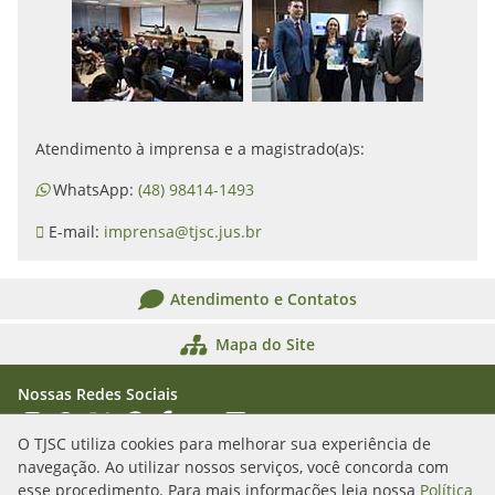
Atendimento à imprensa e a magistrado(a)s:
WhatsApp:
(48) 98414-1493
E-mail:
imprensa@tjsc.jus.br
Atendimento e Contatos
Mapa do Site
Nossas Redes Sociais
Acessar Instagram
Acessar WhatsApp
Acessar X
Acessar Threads
Acessar Facebook
Acessar YouTube
Acessar Flickr
Acessar SoundCloud
O TJSC utiliza cookies para melhorar sua experiência de
navegação. Ao utilizar nossos serviços, você concorda com
Rua Álvaro Millen da Silveira, n. 208
esse procedimento. Para mais informações leia nossa
Política