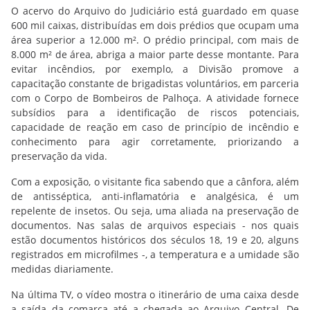
O acervo do Arquivo do Judiciário está guardado em quase
600 mil caixas, distribuídas em dois prédios que ocupam uma
área superior a 12.000 m². O prédio principal, com mais de
8.000 m² de área, abriga a maior parte desse montante. Para
evitar incêndios, por exemplo, a Divisão promove a
capacitação constante de brigadistas voluntários, em parceria
com o Corpo de Bombeiros de Palhoça. A atividade fornece
subsídios para a identificação de riscos potenciais,
capacidade de reação em caso de princípio de incêndio e
conhecimento para agir corretamente, priorizando a
preservação da vida.
Com a exposição, o visitante fica sabendo que a cânfora, além
de antisséptica, anti-inflamatória e analgésica, é um
repelente de insetos. Ou seja, uma aliada na preservação de
documentos. Nas salas de arquivos especiais - nos quais
estão documentos históricos dos séculos 18, 19 e 20, alguns
registrados em microfilmes -, a temperatura e a umidade são
medidas diariamente.
Na última TV, o vídeo mostra o itinerário de uma caixa desde
a saída da comarca até a chegada ao Arquivo Central. De