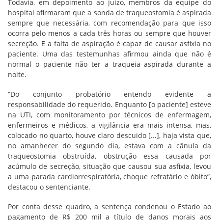
Todavia, em depoimento ao juízo, membros da equipe do
hospital afirmaram que a sonda de traqueostomia é aspirada
sempre que necessária, com recomendação para que isso
ocorra pelo menos a cada três horas ou sempre que houver
secreção. E a falta de aspiração é capaz de causar asfixia no
paciente. Uma das testemunhas afirmou ainda que não é
normal o paciente não ter a traqueia aspirada durante a
noite.
“Do conjunto probatório entendo evidente a
responsabilidade do requerido. Enquanto [o paciente] esteve
na UTI, com monitoramento por técnicos de enfermagem,
enfermeiros e médicos, a vigilância era mais intensa, mas,
colocado no quarto, houve claro descuido [...], haja vista que,
no amanhecer do segundo dia, estava com a cânula da
traqueostomia obstruída, obstrução essa causada por
acúmulo de secreção, situação que causou sua asfixia, levou
a uma parada cardiorrespiratória, choque refratário e óbito”,
destacou o sentenciante.
Por conta desse quadro, a sentença condenou o Estado ao
pagamento de R$ 200 mil a título de danos morais aos