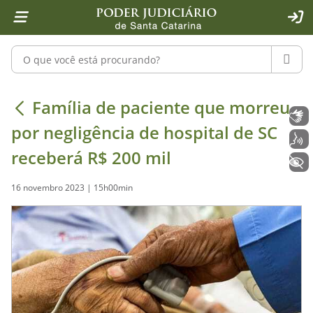
Página inicial
Ir para o conteúdo
Ir para a ferramenta de acessibilidade - Rybená
Ir para o menu principal
Ir para a pesquisa
Ir para o rodapé
Ir para a página inicial
1
2
4
5
6
7
ACE
Pesquisar no portal
PESQU
Família de paciente que morreu por 
Família de paciente que morreu
Libras
por negligência de hospital de SC
Voz
receberá R$ 200 mil
+ Acessibilidade
16 novembro 2023 | 15h00min