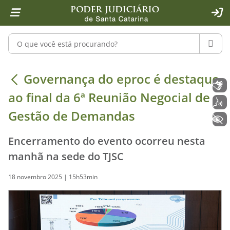
Página inicial
Ir para o conteúdo
Ir para a ferramenta de acessibilidade - Rybená
Ir para o menu principal
Ir para a pesquisa
Ir para o rodapé
Ir para a página inicial
1
2
4
5
6
7
ACE
Pesquisar no portal
PESQU
Governança do eproc é destaque ao 
Governança do eproc é destaque
Libras
ao final da 6ª Reunião Negocial de
Voz
Gestão de Demandas
+ Acessibilidade
Encerramento do evento ocorreu nesta
manhã na sede do TJSC
18 novembro 2025 | 15h53min