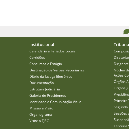
Institucional
Tribuna
Calendário e Feriados Locais
Composi
Certidões
Diretoria
Concursos e Estágio
Dirigente
Destinação de Verbas Pecuniárias
Núcleo d
Ações Col
Diário da Justiça Eletrônico
Órgãos A
Documentação
Órgãos J
Estrutura Judiciária
Presidên
Galeria de Presidentes
Primeira 
Identidade e Comunicação Visual
Segunda 
Missão e Visão
Sessões 
Organograma
Suspensã
Visite o TJSC
Terceira 