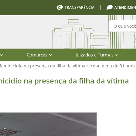
TRANSPARÊNCIA
ATENDIMEN
Pesquisa
Comarcas
Juizados e Turmas
minicídio na presença da filha da vítima recebe pena de 31 anos
resença da filha da vítima recebe p
ídio na presença da filha da vítima