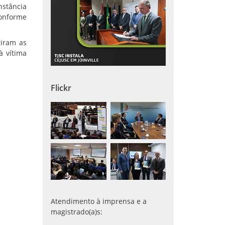
nstância
conforme
giram as
à vítima
Flickr
Atendimento à imprensa e a
magistrado(a)s: