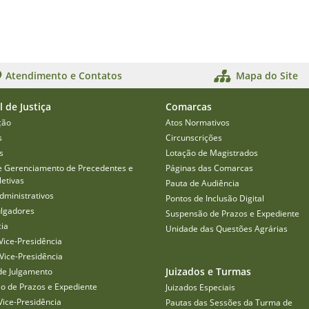
Atendimento e Contatos
Mapa do Site
l de Justiça
Comarcas
ção
Atos Normativos
s
Circunscrições
s
Lotação de Magistrados
e Gerenciamento de Precedentes e
Páginas das Comarcas
etivas
Pauta de Audiência
dministrativos
Pontos de Inclusão Digital
ulgadores
Suspensão de Prazos e Expediente
cia
Unidade das Questões Agrárias
Vice-Presidência
Vice-Presidência
Juizados e Turmas
de Julgamento
o de Prazos e Expediente
Juizados Especiais
Vice-Presidência
Pautas das Sessões da Turma de