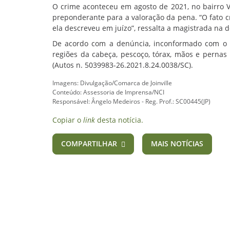
O crime aconteceu em agosto de 2021, no bairro Vi
preponderante para a valoração da pena.
“O fato 
ela descreveu em juízo”, ressalta a magistrada na d
De acordo com a denúncia, inconformado com o f
regiões da cabeça, pescoço, tórax, mãos e pernas
(Autos n. 5039983-26.2021.8.24.0038/SC).
Imagens: Divulgação/Comarca de Joinville
Conteúdo: Assessoria de Imprensa/NCI
Responsável: Ângelo Medeiros - Reg. Prof.: SC00445(JP)
Copiar o
link
desta notícia.
COMPARTILHAR
MAIS NOTÍCIAS