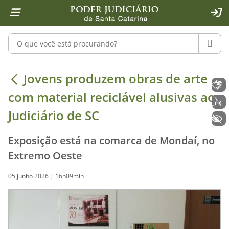
Página inicial
Ir para o conteúdo
Ir para a ferramenta de acessibilidade - Rybená
Ir para o menu principal
Ir para a pesquisa
Ir para o rodapé
Ir para a página inicial
1
2
4
5
6
7
ACE
Pesquisar no portal
PESQU
Jovens produzem obras de arte com m
Jovens produzem obras de arte
Libras
com material reciclável alusivas ao
Voz
Judiciário de SC
+ Acessibilidade
Exposição está na comarca de Mondaí, no
Extremo Oeste
05 junho 2026 | 16h09min