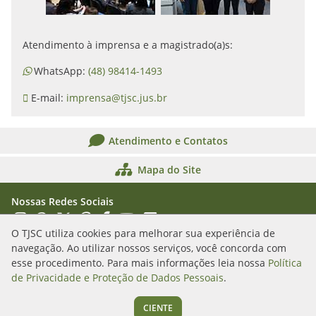
Atendimento à imprensa e a magistrado(a)s:
WhatsApp:
(48) 98414-1493
E-mail:
imprensa@tjsc.jus.br
Atendimento e Contatos
Mapa do Site
Nossas Redes Sociais
Acessar Instagram
Acessar WhatsApp
Acessar X
Acessar Threads
Acessar Facebook
Acessar YouTube
Acessar Flickr
Acessar SoundCloud
O TJSC utiliza cookies para melhorar sua experiência de
navegação. Ao utilizar nossos serviços, você concorda com
Rua Álvaro Millen da Silveira, n. 208
esse procedimento. Para mais informações leia nossa
Política
Florianópolis/SC - CEP: 88020-901
de Privacidade e Proteção de Dados Pessoais
.
(48) 3287-1000
CIENTE
Segunda a sexta das 12h às 19h