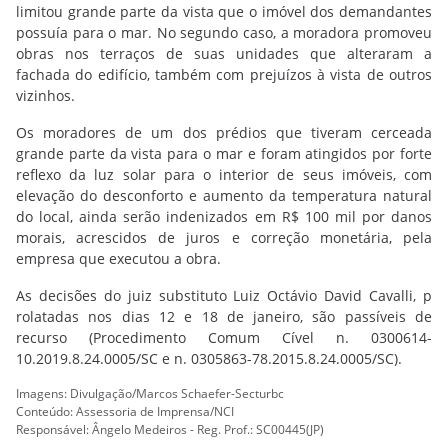
limitou grande parte da vista que o imóvel dos demandantes
possuía para o mar. No segundo caso, a moradora promoveu
obras nos terraços de suas unidades que alteraram a
fachada do edifício, também com prejuízos à vista de outros
vizinhos.
Os moradores de um dos prédios que tiveram cerceada
grande parte da vista para o mar e foram atingidos por forte
reflexo da luz solar para o interior de seus imóveis, com
elevação do desconforto e aumento da temperatura natural
do local, ainda serão indenizados em R$ 100 mil por danos
morais, acrescidos de juros e correção monetária, pela
empresa que executou a obra.
As decisões do juiz substituto Luiz Octávio David Cavalli, p​
rolatadas nos dias 12 e 18 de janeiro, são passíveis de
recurso (Procedimento Comum Cível n. 0300614-
10.2019.8.24.0005/SC e n. 0305863-78.2015.8.24.0005/SC).
Imagens: Divulgação/Marcos Schaefer-Secturbc
Conteúdo: Assessoria de Imprensa/NCI
Responsável: Ângelo Medeiros - Reg. Prof.: SC00445(JP)