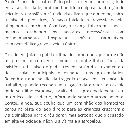
Paulo Schroeder, bairro Petrópolis, o denunciado, dirigindo
em alta velocidade, praticou homicídio culposo na direção do
veículo. Na ocasião, o réu não visualizou que o menino, sobre
a faixa de pedestres, já havia iniciado a travessia da via,
atingindo-o em cheio. Com isso, a criança foi arremessada e,
mesmo recebendo os socorros necessários com
encaminhamento hospitalar, sofreu traumatismo
cranioencefálico grave e veio a óbito.
Ouvido em juízo, o pai da vítima declarou que, apesar de não
ter presenciado o evento, conhece o local e tinha ciência da
existência de faixa de pedestres em razão do cruzamento e
das escolas municipais e estaduais nas proximidades.
Relembrou que no dia da tragédia estava em seu local de
trabalho, quando recebeu uma ligação da diretora da escola
onde seu filho estudava, localizada a aproximadamente 700
m do local do acidente, informando sobre o atropelamento.
Contou, ainda, que soube que um caminhão dos bombeiros
parou na pista do lado direito para as crianças cruzarem a
via e sinalizou para o réu parar, mas acredita que o acusado,
em alta velocidade, não viu a vítima e a atropelou.