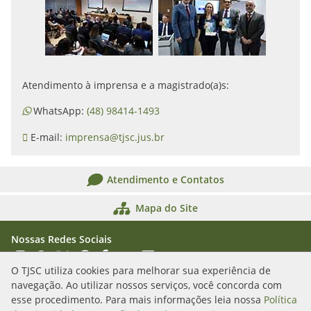
Atendimento à imprensa e a magistrado(a)s:
WhatsApp:
(48) 98414-1493
E-mail:
imprensa@tjsc.jus.br
Atendimento e Contatos
Mapa do Site
Nossas Redes Sociais
Acessar Instagram
Acessar WhatsApp
Acessar X
Acessar Threads
Acessar Facebook
Acessar YouTube
Acessar Flickr
Acessar SoundCloud
O TJSC utiliza cookies para melhorar sua experiência de
navegação. Ao utilizar nossos serviços, você concorda com
Rua Álvaro Millen da Silveira, n. 208
esse procedimento. Para mais informações leia nossa
Política
Florianópolis/SC - CEP: 88020-901