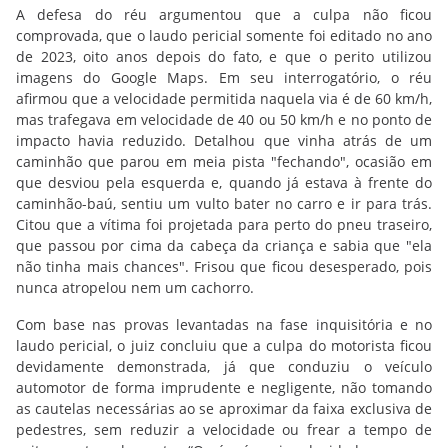
A defesa do réu argumentou que a culpa não ficou
comprovada, que o laudo pericial somente foi editado no ano
de 2023, oito anos depois do fato, e que o perito utilizou
imagens do Google Maps. Em seu interrogatório, o réu
afirmou que a velocidade permitida naquela via é de 60 km/h,
mas trafegava em velocidade de 40 ou 50 km/h e no ponto de
impacto havia reduzido. Detalhou que vinha atrás de um
caminhão que parou em meia pista "fechando", ocasião em
que desviou pela esquerda e, quando já estava à frente do
caminhão-baú, sentiu um vulto bater no carro e ir para trás.
Citou que a vítima foi projetada para perto do pneu traseiro,
que passou por cima da cabeça da criança e sabia que "ela
não tinha mais chances". Frisou que ficou desesperado, pois
nunca atropelou nem um cachorro.
Com base nas provas levantadas na fase inquisitória e no
laudo pericial, o juiz concluiu que a culpa do motorista ficou
devidamente demonstrada, já que conduziu o veículo
automotor de forma imprudente e negligente, não tomando
as cautelas necessárias ao se aproximar da faixa exclusiva de
pedestres, sem reduzir a velocidade ou frear a tempo de