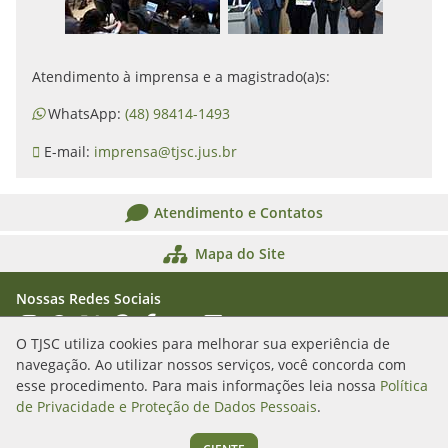
Atendimento à imprensa e a magistrado(a)s:
WhatsApp:
(48) 98414-1493
E-mail:
imprensa@tjsc.jus.br
Atendimento e Contatos
Mapa do Site
Nossas Redes Sociais
Acessar Instagram
Acessar WhatsApp
Acessar X
Acessar Threads
Acessar Facebook
Acessar YouTube
Acessar Flickr
Acessar SoundCloud
O TJSC utiliza cookies para melhorar sua experiência de
navegação. Ao utilizar nossos serviços, você concorda com
Rua Álvaro Millen da Silveira, n. 208
esse procedimento. Para mais informações leia nossa
Política
Florianópolis/SC - CEP: 88020-901
de Privacidade e Proteção de Dados Pessoais
.
(48) 3287-1000