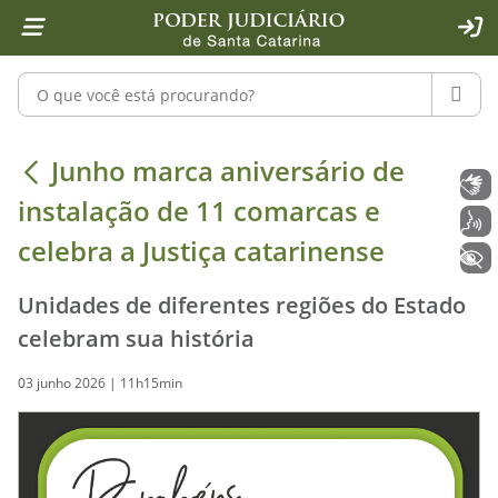
Página inicial
Ir para o conteúdo
Ir para a ferramenta de acessibilidade - Rybená
Ir para o menu principal
Ir para a pesquisa
Ir para o rodapé
Ir para a página inicial
1
2
4
5
6
7
ACE
Pesquisar no portal
PESQU
Junho marca aniversário de instalaç
Junho marca aniversário de
Libras
instalação de 11 comarcas e
Voz
celebra a Justiça catarinense
+ Acessibilidade
Unidades de diferentes regiões do Estado
celebram sua história
03 junho 2026 | 11h15min